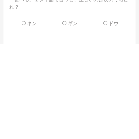
れ？
キン
ギン
ドウ