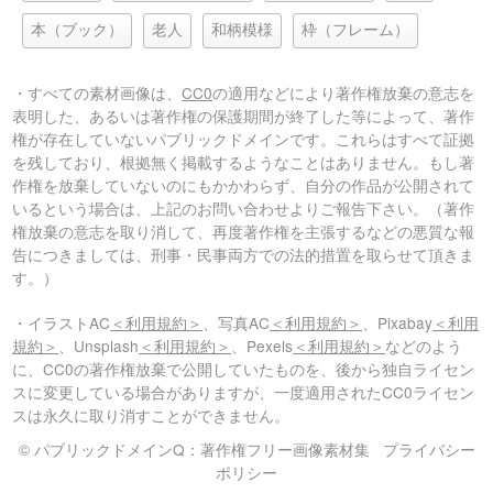
本（ブック）
老人
和柄模様
枠（フレーム）
・すべての素材画像は、
CC0
の適用などにより著作権放棄の意志を
表明した、あるいは著作権の保護期間が終了した等によって、著作
権が存在していないパブリックドメインです。これらはすべて証拠
を残しており、根拠無く掲載するようなことはありません。もし著
作権を放棄していないのにもかかわらず、自分の作品が公開されて
いるという場合は、上記のお問い合わせよりご報告下さい。（著作
権放棄の意志を取り消して、再度著作権を主張するなどの悪質な報
告につきましては、刑事・民事両方での法的措置を取らせて頂きま
す。）
・イラストAC
＜利用規約＞
、写真AC
＜利用規約＞
、Pixabay
＜利用
規約＞
、Unsplash
＜利用規約＞
、Pexels
＜利用規約＞
などのよう
に、CC0の著作権放棄で公開していたものを、後から独自ライセン
スに変更している場合がありますが、一度適用されたCC0ライセン
スは永久に取り消すことができません。
© パブリックドメインQ：著作権フリー画像素材集
プライバシー
ポリシー