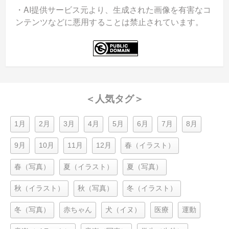
・AI提供サービス元より、生成された画像を有害なコ
ンテンツなどに悪用することは禁止されています。
＜人気タグ＞
1月
2月
3月
4月
5月
6月
7月
8月
9月
10月
11月
12月
春（イラスト）
春（写真）
夏（イラスト）
夏（写真）
秋（イラスト）
秋（写真）
冬（イラスト）
冬（写真）
赤ちゃん
犬（イヌ）
医療
運動