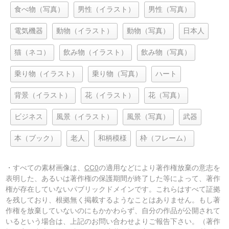
食べ物（写真）
男性（イラスト）
男性（写真）
電気機器
動物（イラスト）
動物（写真）
日本人
猫（ネコ）
飲み物（イラスト）
飲み物（写真）
乗り物（イラスト）
乗り物（写真）
ハート
背景（イラスト）
花（イラスト）
花（写真）
ビジネス
風景（イラスト）
風景（写真）
武器
本（ブック）
老人
和柄模様
枠（フレーム）
・すべての素材画像は、
CC0
の適用などにより著作権放棄の意志を
表明した、あるいは著作権の保護期間が終了した等によって、著作
権が存在していないパブリックドメインです。これらはすべて証拠
を残しており、根拠無く掲載するようなことはありません。もし著
作権を放棄していないのにもかかわらず、自分の作品が公開されて
いるという場合は、上記のお問い合わせよりご報告下さい。（著作