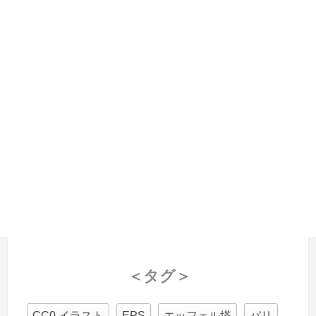
＜タグ＞
CC0 イラスト
EPS
エッフェル塔
パリ