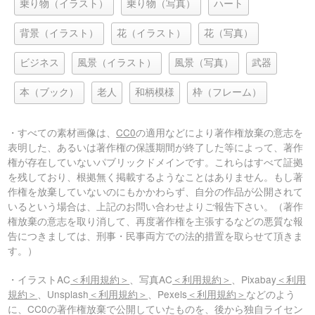
乗り物（イラスト）
乗り物（写真）
ハート
背景（イラスト）
花（イラスト）
花（写真）
ビジネス
風景（イラスト）
風景（写真）
武器
本（ブック）
老人
和柄模様
枠（フレーム）
・すべての素材画像は、
CC0
の適用などにより著作権放棄の意志を
表明した、あるいは著作権の保護期間が終了した等によって、著作
権が存在していないパブリックドメインです。これらはすべて証拠
を残しており、根拠無く掲載するようなことはありません。もし著
作権を放棄していないのにもかかわらず、自分の作品が公開されて
いるという場合は、上記のお問い合わせよりご報告下さい。（著作
権放棄の意志を取り消して、再度著作権を主張するなどの悪質な報
告につきましては、刑事・民事両方での法的措置を取らせて頂きま
す。）
・イラストAC
＜利用規約＞
、写真AC
＜利用規約＞
、Pixabay
＜利用
規約＞
、Unsplash
＜利用規約＞
、Pexels
＜利用規約＞
などのよう
に、CC0の著作権放棄で公開していたものを、後から独自ライセン