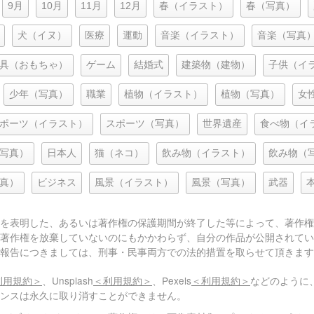
9月
10月
11月
12月
春（イラスト）
春（写真）
犬（イヌ）
医療
運動
音楽（イラスト）
音楽（写真
具（おもちゃ）
ゲーム
結婚式
建築物（建物）
子供（イ
少年（写真）
職業
植物（イラスト）
植物（写真）
女
ポーツ（イラスト）
スポーツ（写真）
世界遺産
食べ物（イ
写真）
日本人
猫（ネコ）
飲み物（イラスト）
飲み物（
真）
ビジネス
風景（イラスト）
風景（写真）
武器
を表明した、あるいは著作権の保護期間が終了した等によって、著作権
著作権を放棄していないのにもかかわらず、自分の作品が公開されてい
報告につきましては、刑事・民事両方での法的措置を取らせて頂きます
利用規約＞
、Unsplash
＜利用規約＞
、Pexels
＜利用規約＞
などのように
センスは永久に取り消すことができません。