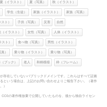
夏（イラスト）
夏（写真）
秋（イラスト）
）
学生（生徒）
家族（イラスト）
家族（写真）
ラスト）
子供（写真）
災害
自然
性（イラスト）
女性（写真）
人体（イラスト）
ラスト）
食べ物（写真）
男性（イラスト）
写真）
乗り物（イラスト）
乗り物（写真）
本（ブック）
老人
和柄模様
枠（フレーム）
が存在していないパブリックドメインです。これらはすべて証拠
るという場合は、上記のお問い合わせよりご報告下さい。（著作
。）
、CC0の著作権放棄で公開していたものを、後から独自ライセン