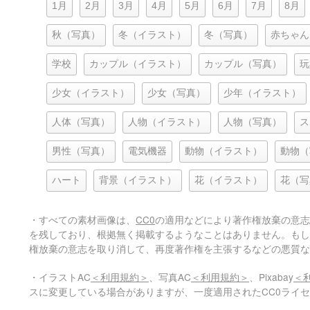
1月
2月
3月
4月
5月
6月
7月
8月
秋（写真）
冬（イラスト）
冬（写真）
赤ちゃん
学校
カップル（イラスト）
カップル（写真）
玩
少女（イラスト）
少女（写真）
少年（イラスト）
人体（写真）
人物（イラスト）
人物（写真）
ス
男性（写真）
電気機器
動物（イラスト）
動物（
ハート
背景（イラスト）
花（イラスト）
花（写
・すべての素材画像は、
CC0
の適用などにより著作権放棄の意志
を残しており、根拠無く掲載するようなことはありません。もし
権放棄の意志を取り消して、再度著作権を主張するなどの悪質な
・イラストAC
＜利用規約＞
、写真AC
＜利用規約＞
、Pixabay
＜
スに変更している場合がありますが、一度適用されたCC0ライ