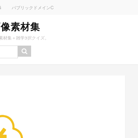
G
パブリックドメインC
画像素材集
素材集＋雑学3択クイズ。