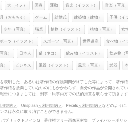
犬（イヌ）
医療
運動
音楽（イラスト）
音楽（写真
具（おもちゃ）
ゲーム
結婚式
建築物（建物）
子供（イ
少年（写真）
職業
植物（イラスト）
植物（写真）
女
ポーツ（イラスト）
スポーツ（写真）
世界遺産
食べ物（イ
写真）
日本人
猫（ネコ）
飲み物（イラスト）
飲み物（
真）
ビジネス
風景（イラスト）
風景（写真）
武器
を表明した、あるいは著作権の保護期間が終了した等によって、著作権
著作権を放棄していないのにもかかわらず、自分の作品が公開されてい
報告につきましては、刑事・民事両方での法的措置を取らせて頂きます
利用規約＞
、Unsplash
＜利用規約＞
、Pexels
＜利用規約＞
などのように
センスは永久に取り消すことができません。
© パブリックドメインQ：著作権フリー画像素材集
プライバシーポリシ