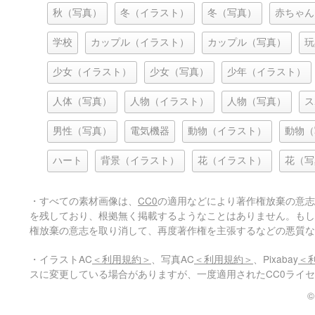
秋（写真）
冬（イラスト）
冬（写真）
赤ちゃん
学校
カップル（イラスト）
カップル（写真）
玩
少女（イラスト）
少女（写真）
少年（イラスト）
人体（写真）
人物（イラスト）
人物（写真）
ス
男性（写真）
電気機器
動物（イラスト）
動物（
ハート
背景（イラスト）
花（イラスト）
花（写
・すべての素材画像は、
CC0
の適用などにより著作権放棄の意志
を残しており、根拠無く掲載するようなことはありません。もし
権放棄の意志を取り消して、再度著作権を主張するなどの悪質な
・イラストAC
＜利用規約＞
、写真AC
＜利用規約＞
、Pixabay
＜
スに変更している場合がありますが、一度適用されたCC0ライ