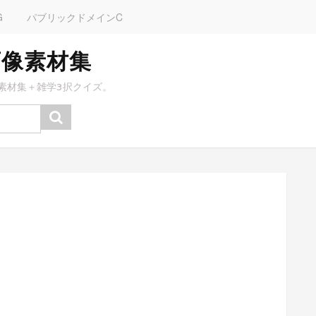
G
パブリックドメインC
画像素材集
素材集＋雑学3択クイズ。