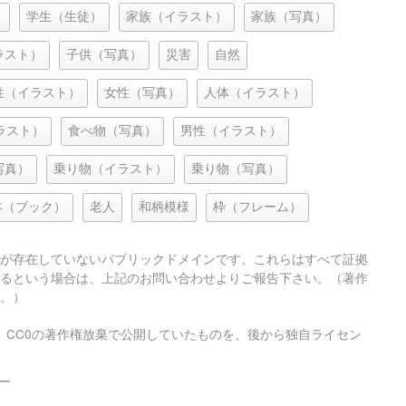
）
学生（生徒）
家族（イラスト）
家族（写真）
ラスト）
子供（写真）
災害
自然
性（イラスト）
女性（写真）
人体（イラスト）
ラスト）
食べ物（写真）
男性（イラスト）
写真）
乗り物（イラスト）
乗り物（写真）
本（ブック）
老人
和柄模様
枠（フレーム）
が存在していないパブリックドメインです。これらはすべて証拠
るという場合は、上記のお問い合わせよりご報告下さい。（著作
。）
、CC0の著作権放棄で公開していたものを、後から独自ライセン
ー