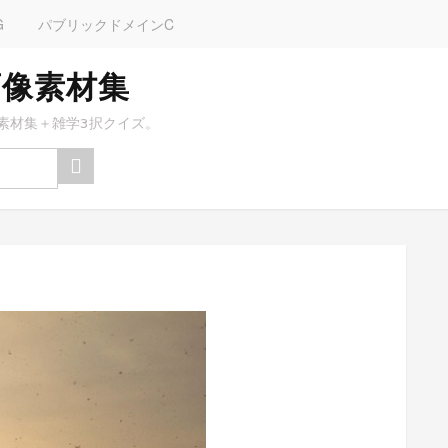
G
パブリックドメインC
画像素材集
素材集＋雑学3択クイズ。