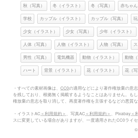
秋（写真）
冬（イラスト）
冬（写真）
赤ちゃん
学校
カップル（イラスト）
カップル（写真）
玩
少女（イラスト）
少女（写真）
少年（イラスト）
人体（写真）
人物（イラスト）
人物（写真）
ス
男性（写真）
電気機器
動物（イラスト）
動物（
ハート
背景（イラスト）
花（イラスト）
花（写
・すべての素材画像は、
CC0
の適用などにより著作権放棄の意志
を残しており、根拠無く掲載するようなことはありません。もし
権放棄の意志を取り消して、再度著作権を主張するなどの悪質な
・イラストAC
＜利用規約＞
、写真AC
＜利用規約＞
、Pixabay
＜
スに変更している場合がありますが、一度適用されたCC0ライ