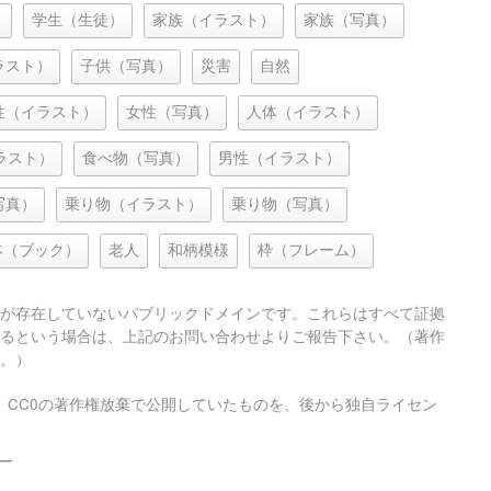
）
学生（生徒）
家族（イラスト）
家族（写真）
ラスト）
子供（写真）
災害
自然
性（イラスト）
女性（写真）
人体（イラスト）
ラスト）
食べ物（写真）
男性（イラスト）
写真）
乗り物（イラスト）
乗り物（写真）
本（ブック）
老人
和柄模様
枠（フレーム）
が存在していないパブリックドメインです。これらはすべて証拠
るという場合は、上記のお問い合わせよりご報告下さい。（著作
。）
、CC0の著作権放棄で公開していたものを、後から独自ライセン
ー