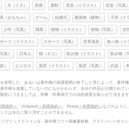
犬（イヌ）
医療
運動
音楽（イラスト）
音楽（写真
具（おもちゃ）
ゲーム
結婚式
建築物（建物）
子供（イ
少年（写真）
職業
植物（イラスト）
植物（写真）
女
ポーツ（イラスト）
スポーツ（写真）
世界遺産
食べ物（イ
写真）
日本人
猫（ネコ）
飲み物（イラスト）
飲み物（
真）
ビジネス
風景（イラスト）
風景（写真）
武器
を表明した、あるいは著作権の保護期間が終了した等によって、著作権
著作権を放棄していないのにもかかわらず、自分の作品が公開されてい
報告につきましては、刑事・民事両方での法的措置を取らせて頂きます
利用規約＞
、Unsplash
＜利用規約＞
、Pexels
＜利用規約＞
などのように
センスは永久に取り消すことができません。
© パブリックドメインQ：著作権フリー画像素材集
プライバシーポリシ