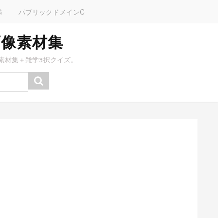
G
パブリックドメインC
画像素材集
素材集＋雑学3択クイズ。