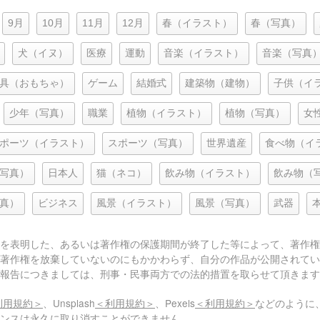
9月
10月
11月
12月
春（イラスト）
春（写真）
犬（イヌ）
医療
運動
音楽（イラスト）
音楽（写真
具（おもちゃ）
ゲーム
結婚式
建築物（建物）
子供（イ
少年（写真）
職業
植物（イラスト）
植物（写真）
女
ポーツ（イラスト）
スポーツ（写真）
世界遺産
食べ物（イ
写真）
日本人
猫（ネコ）
飲み物（イラスト）
飲み物（
真）
ビジネス
風景（イラスト）
風景（写真）
武器
を表明した、あるいは著作権の保護期間が終了した等によって、著作権
著作権を放棄していないのにもかかわらず、自分の作品が公開されてい
報告につきましては、刑事・民事両方での法的措置を取らせて頂きます
利用規約＞
、Unsplash
＜利用規約＞
、Pexels
＜利用規約＞
などのように
センスは永久に取り消すことができません。