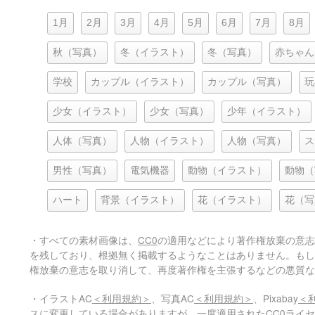
1月
2月
3月
4月
5月
6月
7月
8月
秋（写真）
冬（イラスト）
冬（写真）
赤ちゃん
学校
カップル（イラスト）
カップル（写真）
玩
少女（イラスト）
少女（写真）
少年（イラスト）
人体（写真）
人物（イラスト）
人物（写真）
ス
男性（写真）
電気機器
動物（イラスト）
動物（
ハート
背景（イラスト）
花（イラスト）
花（写
・すべての素材画像は、
CC0
の適用などにより著作権放棄の意志
を残しており、根拠無く掲載するようなことはありません。もし
権放棄の意志を取り消して、再度著作権を主張するなどの悪質な
・イラストAC
＜利用規約＞
、写真AC
＜利用規約＞
、Pixabay
＜
スに変更している場合がありますが、一度適用されたCC0ライ