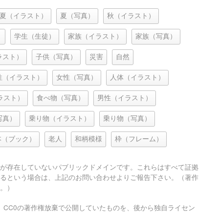
夏（イラスト）
夏（写真）
秋（イラスト）
）
学生（生徒）
家族（イラスト）
家族（写真）
ラスト）
子供（写真）
災害
自然
性（イラスト）
女性（写真）
人体（イラスト）
ラスト）
食べ物（写真）
男性（イラスト）
写真）
乗り物（イラスト）
乗り物（写真）
本（ブック）
老人
和柄模様
枠（フレーム）
が存在していないパブリックドメインです。これらはすべて証拠
るという場合は、上記のお問い合わせよりご報告下さい。（著作
。）
、CC0の著作権放棄で公開していたものを、後から独自ライセン