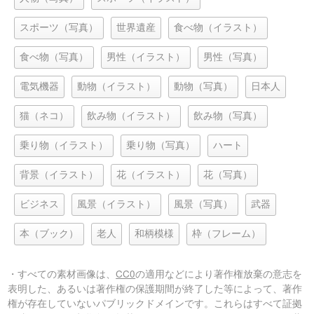
スポーツ（写真）
世界遺産
食べ物（イラスト）
食べ物（写真）
男性（イラスト）
男性（写真）
電気機器
動物（イラスト）
動物（写真）
日本人
猫（ネコ）
飲み物（イラスト）
飲み物（写真）
乗り物（イラスト）
乗り物（写真）
ハート
背景（イラスト）
花（イラスト）
花（写真）
ビジネス
風景（イラスト）
風景（写真）
武器
本（ブック）
老人
和柄模様
枠（フレーム）
・すべての素材画像は、
CC0
の適用などにより著作権放棄の意志を
表明した、あるいは著作権の保護期間が終了した等によって、著作
権が存在していないパブリックドメインです。これらはすべて証拠