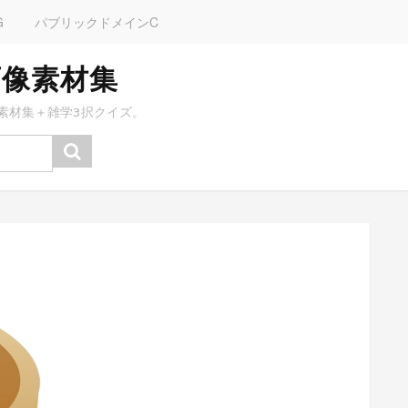
G
パブリックドメインC
画像素材集
素材集＋雑学3択クイズ。