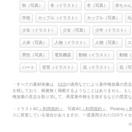
秋（写真）
冬（イラスト）
冬（写真）
赤ちゃん
学校
カップル（イラスト）
カップル（写真）
玩
少女（イラスト）
少女（写真）
少年（イラスト）
人体（写真）
人物（イラスト）
人物（写真）
ス
男性（写真）
電気機器
動物（イラスト）
動物（
ハート
背景（イラスト）
花（イラスト）
花（写
・すべての素材画像は、
CC0
の適用などにより著作権放棄の意志
を残しており、根拠無く掲載するようなことはありません。もし
権放棄の意志を取り消して、再度著作権を主張するなどの悪質な
・イラストAC
＜利用規約＞
、写真AC
＜利用規約＞
、Pixabay
＜
スに変更している場合がありますが、一度適用されたCC0ライ