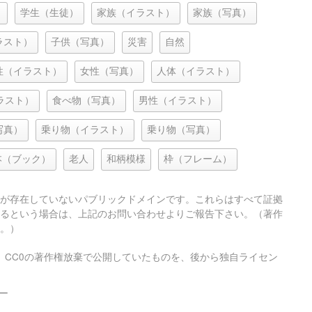
）
学生（生徒）
家族（イラスト）
家族（写真）
ラスト）
子供（写真）
災害
自然
性（イラスト）
女性（写真）
人体（イラスト）
ラスト）
食べ物（写真）
男性（イラスト）
写真）
乗り物（イラスト）
乗り物（写真）
本（ブック）
老人
和柄模様
枠（フレーム）
が存在していないパブリックドメインです。これらはすべて証拠
るという場合は、上記のお問い合わせよりご報告下さい。（著作
。）
、CC0の著作権放棄で公開していたものを、後から独自ライセン
ー