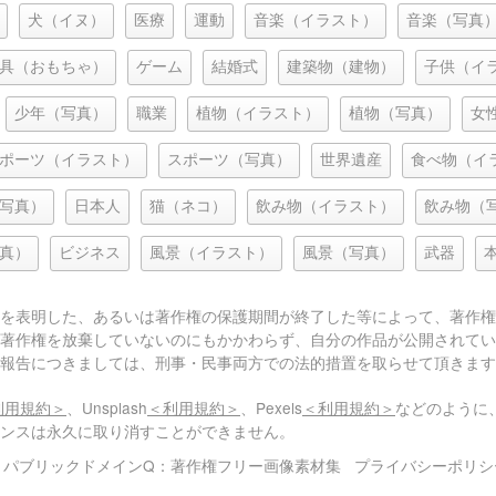
犬（イヌ）
医療
運動
音楽（イラスト）
音楽（写真
具（おもちゃ）
ゲーム
結婚式
建築物（建物）
子供（イ
少年（写真）
職業
植物（イラスト）
植物（写真）
女
ポーツ（イラスト）
スポーツ（写真）
世界遺産
食べ物（イ
写真）
日本人
猫（ネコ）
飲み物（イラスト）
飲み物（
真）
ビジネス
風景（イラスト）
風景（写真）
武器
を表明した、あるいは著作権の保護期間が終了した等によって、著作権
著作権を放棄していないのにもかかわらず、自分の作品が公開されてい
報告につきましては、刑事・民事両方での法的措置を取らせて頂きます
利用規約＞
、Unsplash
＜利用規約＞
、Pexels
＜利用規約＞
などのように
センスは永久に取り消すことができません。
© パブリックドメインQ：著作権フリー画像素材集
プライバシーポリシ