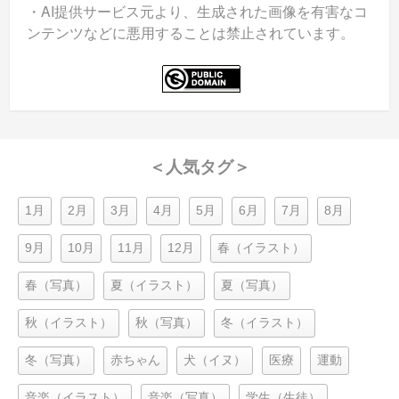
・AI提供サービス元より、生成された画像を有害なコ
ンテンツなどに悪用することは禁止されています。
＜人気タグ＞
1月
2月
3月
4月
5月
6月
7月
8月
9月
10月
11月
12月
春（イラスト）
春（写真）
夏（イラスト）
夏（写真）
秋（イラスト）
秋（写真）
冬（イラスト）
冬（写真）
赤ちゃん
犬（イヌ）
医療
運動
音楽（イラスト）
音楽（写真）
学生（生徒）