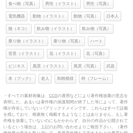
食べ物（写真）
男性（イラスト）
男性（写真）
電気機器
動物（イラスト）
動物（写真）
日本人
猫（ネコ）
飲み物（イラスト）
飲み物（写真）
乗り物（イラスト）
乗り物（写真）
ハート
背景（イラスト）
花（イラスト）
花（写真）
ビジネス
風景（イラスト）
風景（写真）
武器
本（ブック）
老人
和柄模様
枠（フレーム）
・すべての素材画像は、
CC0
の適用などにより著作権放棄の意志を
表明した、あるいは著作権の保護期間が終了した等によって、著作
権が存在していないパブリックドメインです。これらはすべて証拠
を残しており、根拠無く掲載するようなことはありません。もし著
作権を放棄していないのにもかかわらず、自分の作品が公開されて
いるという場合は、上記のお問い合わせよりご報告下さい。（著作
権放棄の意志を取り消して、再度著作権を主張するなどの悪質な報