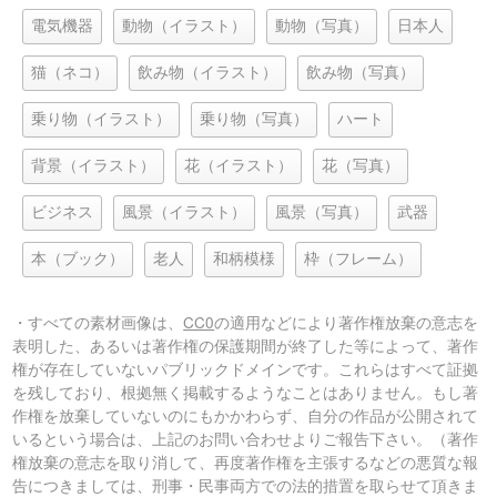
電気機器
動物（イラスト）
動物（写真）
日本人
猫（ネコ）
飲み物（イラスト）
飲み物（写真）
乗り物（イラスト）
乗り物（写真）
ハート
背景（イラスト）
花（イラスト）
花（写真）
ビジネス
風景（イラスト）
風景（写真）
武器
本（ブック）
老人
和柄模様
枠（フレーム）
・すべての素材画像は、
CC0
の適用などにより著作権放棄の意志を
表明した、あるいは著作権の保護期間が終了した等によって、著作
権が存在していないパブリックドメインです。これらはすべて証拠
を残しており、根拠無く掲載するようなことはありません。もし著
作権を放棄していないのにもかかわらず、自分の作品が公開されて
いるという場合は、上記のお問い合わせよりご報告下さい。（著作
権放棄の意志を取り消して、再度著作権を主張するなどの悪質な報
告につきましては、刑事・民事両方での法的措置を取らせて頂きま