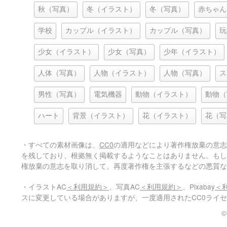
秋（写真）
冬（イラスト）
冬（写真）
赤ちゃん
学校
カップル（イラスト）
カップル（写真）
玩
少女（イラスト）
少女（写真）
少年（イラスト）
人体（写真）
人物（イラスト）
人物（写真）
ス
男性（写真）
電気機器
動物（イラスト）
動物（
ハート
背景（イラスト）
花（イラスト）
花（写
・すべての素材画像は、
CC0
の適用などにより著作権放棄の意志
を残しており、根拠無く掲載するようなことはありません。もし
権放棄の意志を取り消して、再度著作権を主張するなどの悪質な
・イラストAC
＜利用規約＞
、写真AC
＜利用規約＞
、Pixabay
＜
スに変更している場合がありますが、一度適用されたCC0ライ