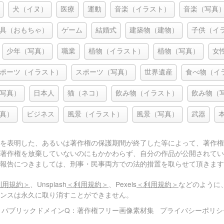
犬（イヌ）
医療
運動
音楽（イラスト）
音楽（写真
具（おもちゃ）
ゲーム
結婚式
建築物（建物）
子供（イ
少年（写真）
職業
植物（イラスト）
植物（写真）
女
ポーツ（イラスト）
スポーツ（写真）
世界遺産
食べ物（イ
写真）
日本人
猫（ネコ）
飲み物（イラスト）
飲み物（
真）
ビジネス
風景（イラスト）
風景（写真）
武器
を表明した、あるいは著作権の保護期間が終了した等によって、著作権
著作権を放棄していないのにもかかわらず、自分の作品が公開されてい
報告につきましては、刑事・民事両方での法的措置を取らせて頂きます
利用規約＞
、Unsplash
＜利用規約＞
、Pexels
＜利用規約＞
などのように
センスは永久に取り消すことができません。
© パブリックドメインQ：著作権フリー画像素材集
プライバシーポリシ