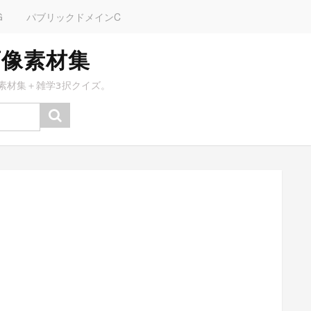
G
パブリックドメインC
画像素材集
素材集＋雑学3択クイズ。