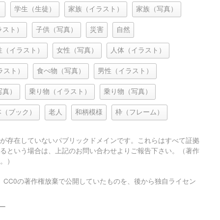
）
学生（生徒）
家族（イラスト）
家族（写真）
ラスト）
子供（写真）
災害
自然
性（イラスト）
女性（写真）
人体（イラスト）
ラスト）
食べ物（写真）
男性（イラスト）
写真）
乗り物（イラスト）
乗り物（写真）
本（ブック）
老人
和柄模様
枠（フレーム）
が存在していないパブリックドメインです。これらはすべて証拠
るという場合は、上記のお問い合わせよりご報告下さい。（著作
。）
、CC0の著作権放棄で公開していたものを、後から独自ライセン
ー