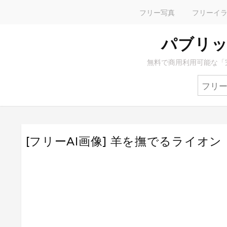
フリー写真
フリーイ
パブリッ
無料で商用利用可能な「
[フリーAI画像] 羊を撫でるライオン