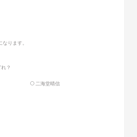
能になります。
どれ？
二海堂晴信