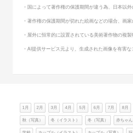
・国によって著作権の保護期間が違う為、日本以外
・著作権の保護期間が切れた絵画などの場合、画家
・屋外に恒常的に設置されている美術著作物の複製
・AI提供サービス元より、生成された画像を有害
1月
2月
3月
4月
5月
6月
7月
8月
秋（写真）
冬（イラスト）
冬（写真）
赤ちゃん
学校
カップル（イラスト）
カップル（写真）
玩