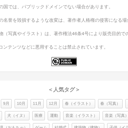
の国では、パブリックドメインでない場合があります。
の名誉を毀損するような改変は、著作者人格権の侵害になる場
物（写真やイラスト）は、著作権法46条4号により販売目的で
なコンテンツなどに悪用することは禁止されています。
＜人気タグ＞
9月
10月
11月
12月
春（イラスト）
春（写真）
犬（イヌ）
医療
運動
音楽（イラスト）
音楽（写真
具（おもちゃ）
ゲーム
結婚式
建築物（建物）
子供（イ