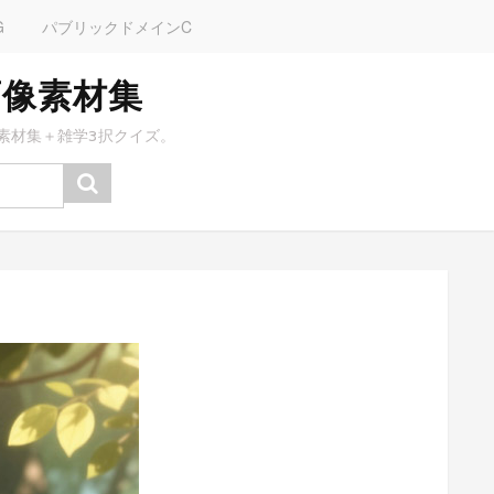
G
パブリックドメインC
画像素材集
素材集＋雑学3択クイズ。