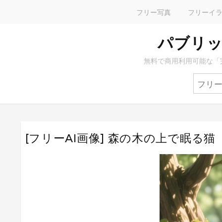
フリー写真
フリーイ
パブリッ
無料で商用利用可能な「
[フリーAI画像] 森の木の上で眠る猫