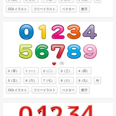
CC0 イラスト
フリーイラスト
ベクター
数字
(9)
0（零）
1（一）
2（二）
3（三）
4（四）
5（五）
6（六）
7（七）
8（八）
9（九）
AI
CC0 イラスト
フリーイラスト
ベクター
数字