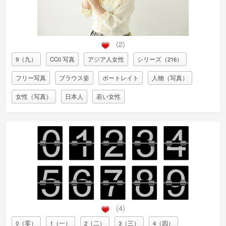
(2)
9（九）
CC0 写真
アジア人女性
シリーズ（216）
フリー写真
ブラウス姿
ポートレイト
人物（写真）
女性（写真）
日本人
若い女性
(4)
0（零）
1（一）
2（二）
3（三）
4（四）