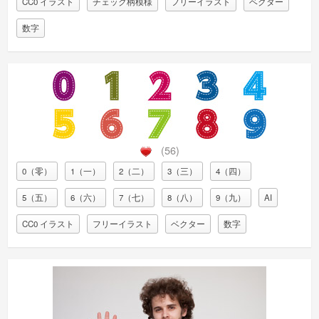
CC0 イラスト
チェック柄模様
フリーイラスト
ベクター
数字
(56)
0（零）
1（一）
2（二）
3（三）
4（四）
5（五）
6（六）
7（七）
8（八）
9（九）
AI
CC0 イラスト
フリーイラスト
ベクター
数字