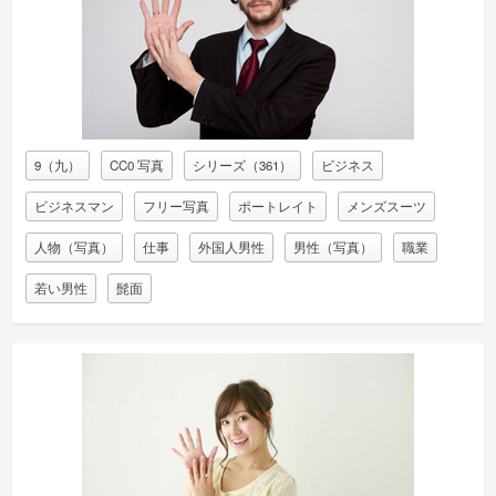
9（九）
CC0 写真
シリーズ（361）
ビジネス
ビジネスマン
フリー写真
ポートレイト
メンズスーツ
人物（写真）
仕事
外国人男性
男性（写真）
職業
若い男性
髭面