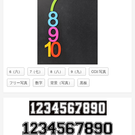
6（六）
7（七）
8（八）
9（九）
CC0 写真
フリー写真
数字
背景（写真）
黒板