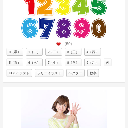
(50)
0（零）
1（一）
2（二）
3（三）
4（四）
5（五）
6（六）
7（七）
8（八）
9（九）
AI
CC0 イラスト
フリーイラスト
ベクター
数字