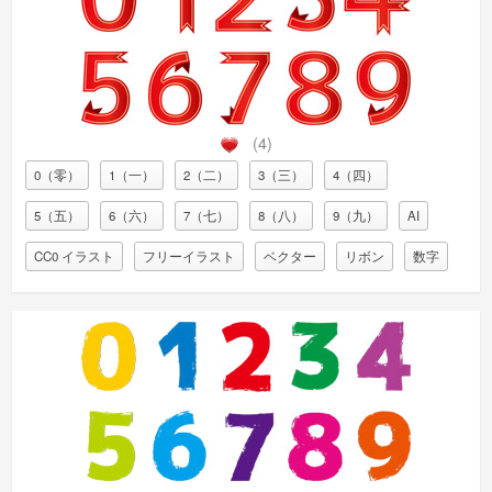
(4)
0（零）
1（一）
2（二）
3（三）
4（四）
5（五）
6（六）
7（七）
8（八）
9（九）
AI
CC0 イラスト
フリーイラスト
ベクター
リボン
数字