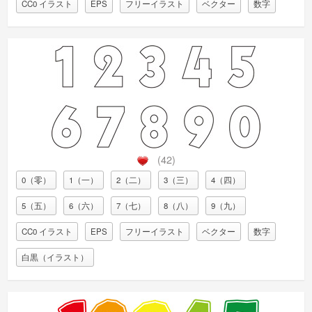
CC0 イラスト
EPS
フリーイラスト
ベクター
数字
(42)
0（零）
1（一）
2（二）
3（三）
4（四）
5（五）
6（六）
7（七）
8（八）
9（九）
CC0 イラスト
EPS
フリーイラスト
ベクター
数字
白黒（イラスト）