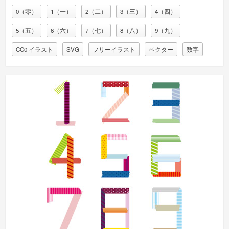
0（零）
1（一）
2（二）
3（三）
4（四）
5（五）
6（六）
7（七）
8（八）
9（九）
CC0 イラスト
SVG
フリーイラスト
ベクター
数字