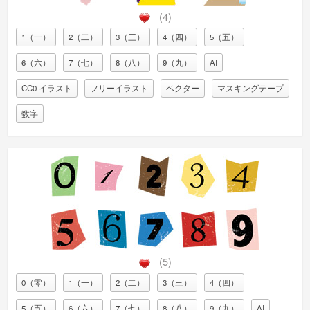
(4)
1（一）
2（二）
3（三）
4（四）
5（五）
6（六）
7（七）
8（八）
9（九）
AI
CC0 イラスト
フリーイラスト
ベクター
マスキングテープ
数字
(5)
0（零）
1（一）
2（二）
3（三）
4（四）
5（五）
6（六）
7（七）
8（八）
9（九）
AI