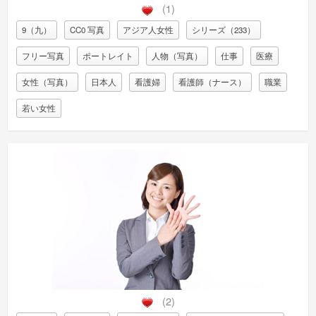
(1)
9（九）
CC0 写真
アジア人女性
シリーズ（233）
フリー写真
ポートレイト
人物（写真）
仕事
医療
女性（写真）
日本人
看護婦
看護師（ナース）
職業
若い女性
(2)