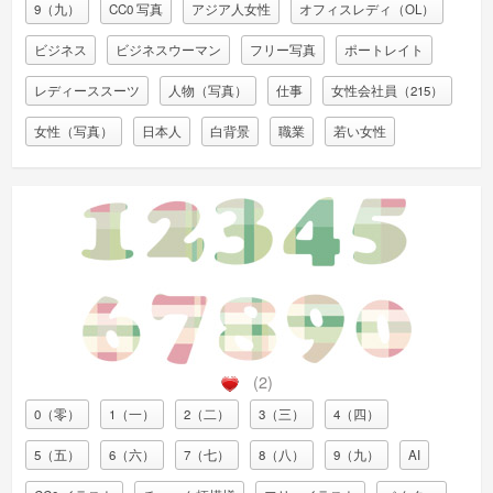
9（九）
CC0 写真
アジア人女性
オフィスレディ（OL）
ビジネス
ビジネスウーマン
フリー写真
ポートレイト
レディーススーツ
人物（写真）
仕事
女性会社員（215）
女性（写真）
日本人
白背景
職業
若い女性
(2)
0（零）
1（一）
2（二）
3（三）
4（四）
5（五）
6（六）
7（七）
8（八）
9（九）
AI