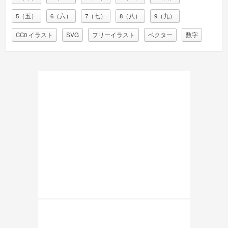
5（五）
6（六）
7（七）
8（八）
9（九）
CC0 イラスト
SVG
フリーイラスト
ベクター
数字