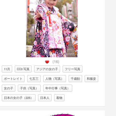
(16)
11月
CC0 写真
アジアの女の子
フリー写真
ポートレイト
七五三
人物（写真）
千歳飴
和服姿
女の子
子供（写真）
年中行事（写真）
日本の女の子（225）
日本人
着物