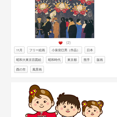
(2)
11月
フリー絵画
小泉癸巳男（作品）
日本
昭和大東京百図絵
昭和時代
東京都
熊手
版画
酉の市
風景画