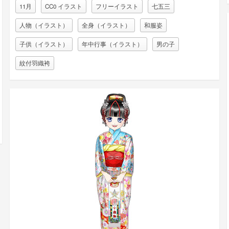
11月
CC0 イラスト
フリーイラスト
七五三
人物（イラスト）
全身（イラスト）
和服姿
子供（イラスト）
年中行事（イラスト）
男の子
紋付羽織袴