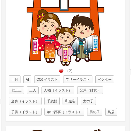
(2)
11月
AI
CC0 イラスト
フリーイラスト
ベクター
七五三
三人
人物（イラスト）
兄弟（姉妹）
全身（イラスト）
千歳飴
和服姿
女の子
子供（イラスト）
年中行事（イラスト）
男の子
鳥居