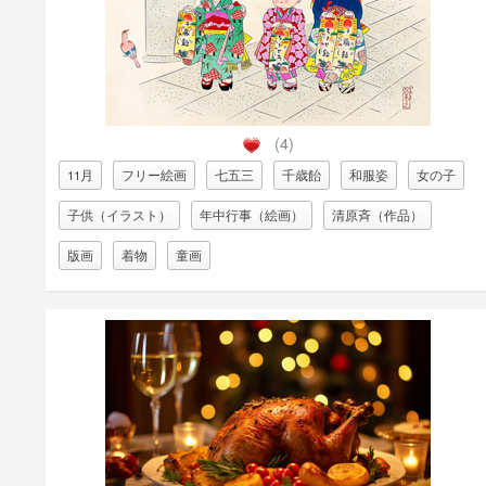
(4)
11月
フリー絵画
七五三
千歳飴
和服姿
女の子
子供（イラスト）
年中行事（絵画）
清原斉（作品）
版画
着物
童画