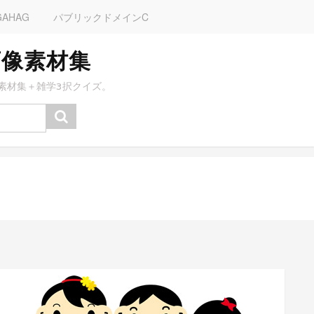
GAHAG
パブリックドメインC
画像素材集
素材集＋雑学3択クイズ。