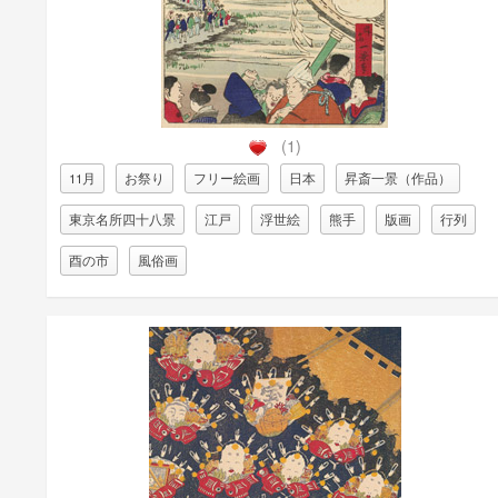
(1)
11月
お祭り
フリー絵画
日本
昇斎一景（作品）
東京名所四十八景
江戸
浮世絵
熊手
版画
行列
酉の市
風俗画