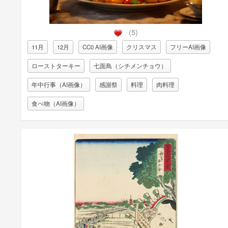
(5)
11月
12月
CC0 AI画像
クリスマス
フリーAI画像
ローストターキー
七面鳥（シチメンチョウ）
年中行事（AI画像）
感謝祭
料理
肉料理
食べ物（AI画像）