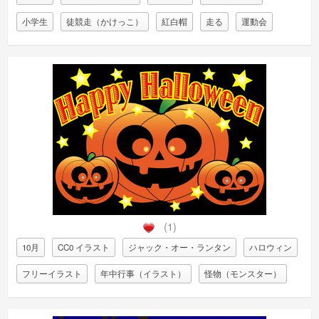
小学生
徒競走（かけっこ）
紅白帽
走る
運動会
(1)
10月
CC0 イラスト
ジャック・オー・ランタン
ハロウィン
フリーイラスト
年中行事（イラスト）
怪物（モンスター）