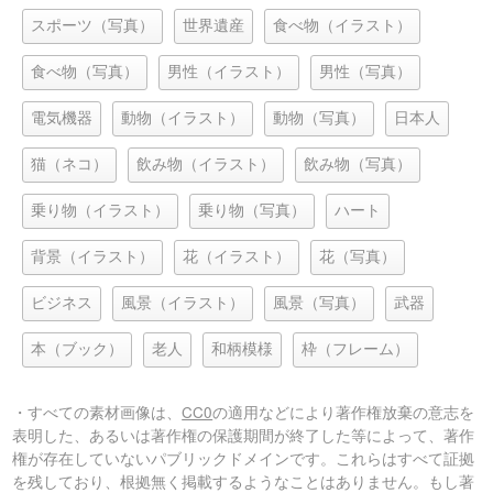
スポーツ（写真）
世界遺産
食べ物（イラスト）
食べ物（写真）
男性（イラスト）
男性（写真）
電気機器
動物（イラスト）
動物（写真）
日本人
猫（ネコ）
飲み物（イラスト）
飲み物（写真）
乗り物（イラスト）
乗り物（写真）
ハート
背景（イラスト）
花（イラスト）
花（写真）
ビジネス
風景（イラスト）
風景（写真）
武器
本（ブック）
老人
和柄模様
枠（フレーム）
・すべての素材画像は、
CC0
の適用などにより著作権放棄の意志を
表明した、あるいは著作権の保護期間が終了した等によって、著作
権が存在していないパブリックドメインです。これらはすべて証拠
を残しており、根拠無く掲載するようなことはありません。もし著