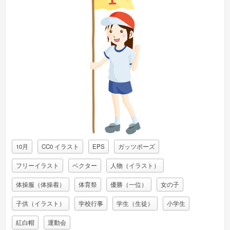
10月
CC0 イラスト
EPS
ガッツポーズ
フリーイラスト
ベクター
人物（イラスト）
体操服（体操着）
体育祭
優勝（一位）
女の子
子供（イラスト）
学校行事
学生（生徒）
小学生
紅白帽
運動会