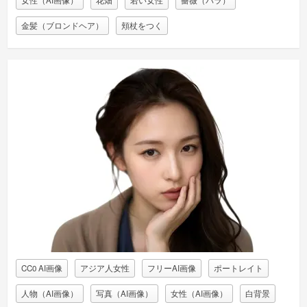
女性（AI画像）
花畑
若い女性
薔薇（バラ）
金髪（ブロンドヘア）
頬杖をつく
CC0 AI画像
アジア人女性
フリーAI画像
ポートレイト
人物（AI画像）
写真（AI画像）
女性（AI画像）
白背景