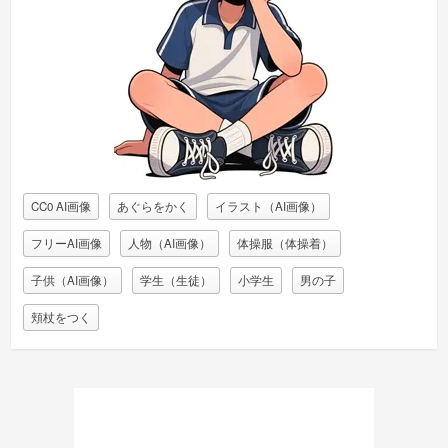
CC0 AI画像
あぐらをかく
イラスト（AI画像）
フリーAI画像
人物（AI画像）
体操服（体操着）
子供（AI画像）
学生（生徒）
小学生
男の子
頬杖をつく