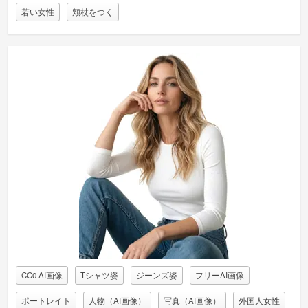
若い女性
頬杖をつく
CC0 AI画像
Tシャツ姿
ジーンズ姿
フリーAI画像
ポートレイト
人物（AI画像）
写真（AI画像）
外国人女性