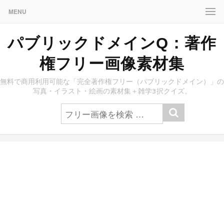
MENU
パブリックドメインQ：著作
権フリー画像素材集
無料で商用利用可能な「完全著作権フリー（パブリックドメイン）」の
写真・イラスト・絵画の素材集＋雑学3択クイズ。