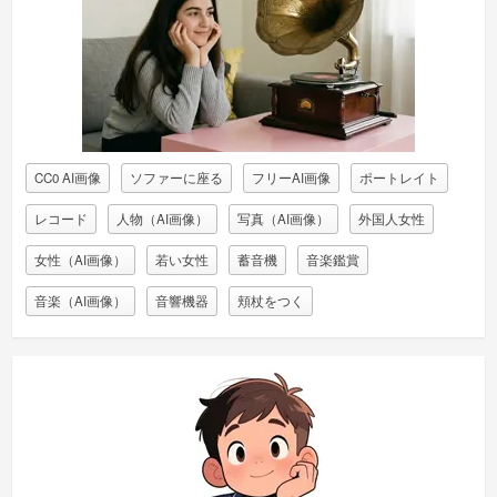
CC0 AI画像
ソファーに座る
フリーAI画像
ポートレイト
レコード
人物（AI画像）
写真（AI画像）
外国人女性
女性（AI画像）
若い女性
蓄音機
音楽鑑賞
音楽（AI画像）
音響機器
頬杖をつく