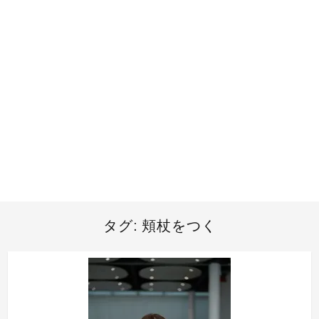
タグ:
頬杖をつく