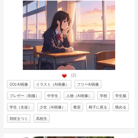
(2)
CC0 AI画像
イラスト（AI画像）
フリーAI画像
ブレザー（制服）
中学生
人物（AI画像）
学校
学生服
学生（生徒）
少女（AI画像）
教室
椅子に座る
眺める
頬杖をつく
高校生