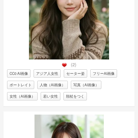
(2)
CC0 AI画像
アジア人女性
セーター姿
フリーAI画像
ポートレイト
人物（AI画像）
写真（AI画像）
女性（AI画像）
若い女性
頬杖をつく