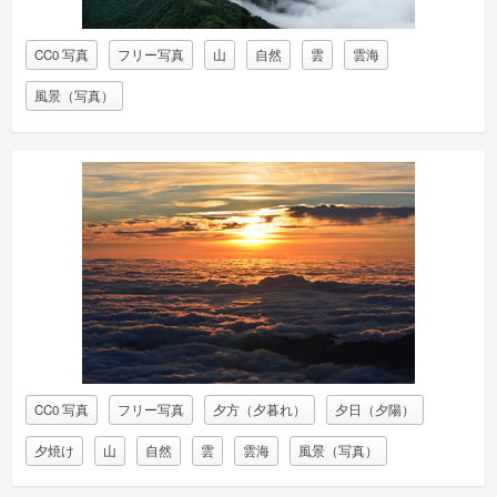
CC0 写真
フリー写真
山
自然
雲
雲海
風景（写真）
CC0 写真
フリー写真
夕方（夕暮れ）
夕日（夕陽）
夕焼け
山
自然
雲
雲海
風景（写真）