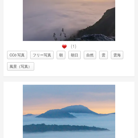
(1)
CC0 写真
フリー写真
朝
朝日
自然
雲
雲海
風景（写真）