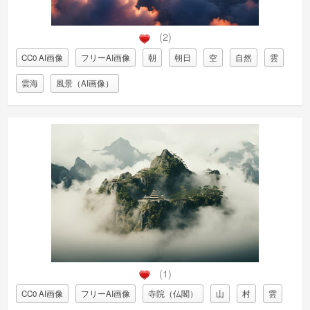
(2)
CC0 AI画像
フリーAI画像
朝
朝日
空
自然
雲
雲海
風景（AI画像）
(1)
CC0 AI画像
フリーAI画像
寺院（仏閣）
山
村
雲