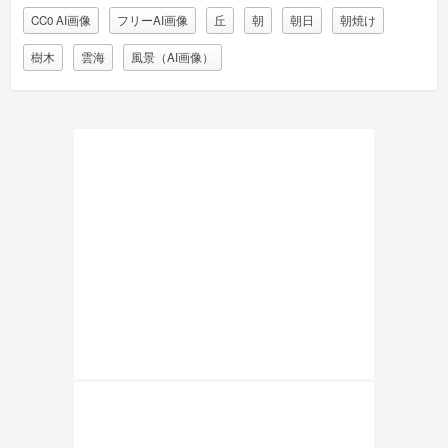
CC0 AI画像
フリーAI画像
丘
朝
朝日
朝焼け
樹木
雲海
風景（AI画像）