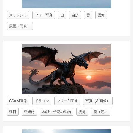
スリランカ
フリー写真
山
自然
雲
雲海
風景（写真）
CC0 AI画像
ドラゴン
フリーAI画像
写真（AI画像）
朝日
朝焼け
神話・伝説の生物
雲海
龍（竜）