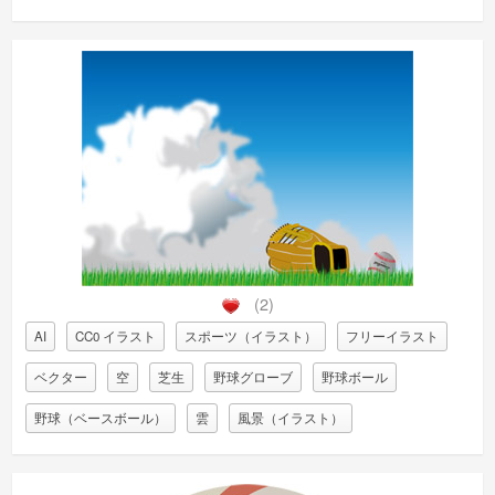
(2)
AI
CC0 イラスト
スポーツ（イラスト）
フリーイラスト
ベクター
空
芝生
野球グローブ
野球ボール
野球（ベースボール）
雲
風景（イラスト）