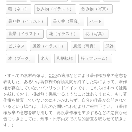
猫（ネコ）
飲み物（イラスト）
飲み物（写真）
乗り物（イラスト）
乗り物（写真）
ハート
背景（イラスト）
花（イラスト）
花（写真）
ビジネス
風景（イラスト）
風景（写真）
武器
本（ブック）
老人
和柄模様
枠（フレーム）
・すべての素材画像は、
CC0
の適用などにより著作権放棄の意志を
表明した、あるいは著作権の保護期間が終了した等によって、著作
権が存在していないパブリックドメインです。これらはすべて証拠
を残しており、根拠無く掲載するようなことはありません。もし著
作権を放棄していないのにもかかわらず、自分の作品が公開されて
いるという場合は、上記のお問い合わせよりご報告下さい。（著作
権放棄の意志を取り消して、再度著作権を主張するなどの悪質な報
告につきましては、刑事・民事両方での法的措置を取らせて頂きま
す。）