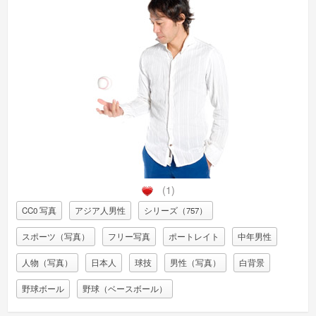
(1)
CC0 写真
アジア人男性
シリーズ（757）
スポーツ（写真）
フリー写真
ポートレイト
中年男性
人物（写真）
日本人
球技
男性（写真）
白背景
野球ボール
野球（ベースボール）