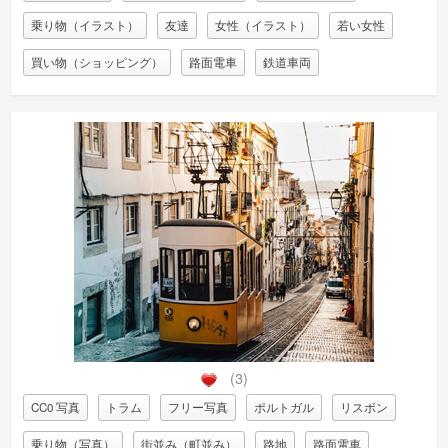
乗り物（イラスト）
友達
女性（イラスト）
若い女性
買い物（ショッピング）
路面電車
鉄道車両
(3)
CC0 写真
トラム
フリー写真
ポルトガル
リスボン
乗り物（写真）
街並み（町並み）
路地
路面電車