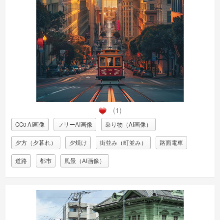
(1)
CC0 AI画像
フリーAI画像
乗り物（AI画像）
夕方（夕暮れ）
夕焼け
街並み（町並み）
路面電車
道路
都市
風景（AI画像）