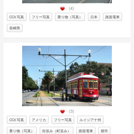
(4)
CC0 写真
フリー写真
乗り物（写真）
日本
路面電車
長崎県
(3)
CC0 写真
アメリカ
フリー写真
ルイジアナ州
乗り物（写真）
街並み（町並み）
路面電車
都市