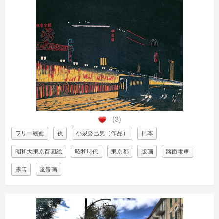
(3)
フリー絵画
夜
小泉癸巳男（作品）
日本
昭和大東京百図絵
昭和時代
東京都
版画
路面電車
露店
風景画