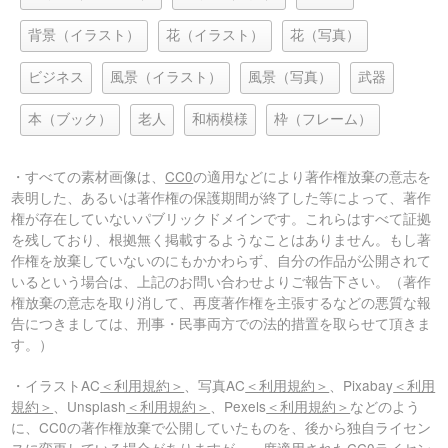
背景（イラスト）
花（イラスト）
花（写真）
ビジネス
風景（イラスト）
風景（写真）
武器
本（ブック）
老人
和柄模様
枠（フレーム）
・すべての素材画像は、
CC0
の適用などにより著作権放棄の意志を
表明した、あるいは著作権の保護期間が終了した等によって、著作
権が存在していないパブリックドメインです。これらはすべて証拠
を残しており、根拠無く掲載するようなことはありません。もし著
作権を放棄していないのにもかかわらず、自分の作品が公開されて
いるという場合は、上記のお問い合わせよりご報告下さい。（著作
権放棄の意志を取り消して、再度著作権を主張するなどの悪質な報
告につきましては、刑事・民事両方での法的措置を取らせて頂きま
す。）
・イラストAC
＜利用規約＞
、写真AC
＜利用規約＞
、Pixabay
＜利用
規約＞
、Unsplash
＜利用規約＞
、Pexels
＜利用規約＞
などのよう
に、CC0の著作権放棄で公開していたものを、後から独自ライセン
スに変更している場合がありますが、一度適用されたCC0ライセン