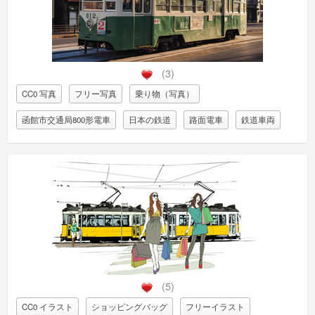
(3)
CC0 写真
フリー写真
乗り物（写真）
函館市交通局800形電車
日本の鉄道
路面電車
鉄道車両
(5)
CC0 イラスト
ショッピングバッグ
フリーイラスト