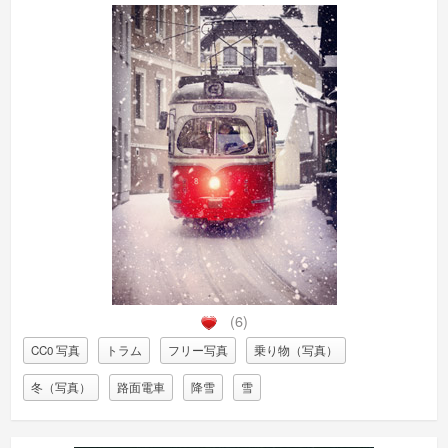
(6)
CC0 写真
トラム
フリー写真
乗り物（写真）
冬（写真）
路面電車
降雪
雪