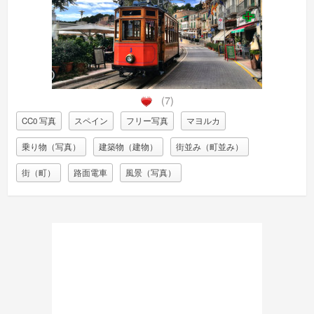
(7)
CC0 写真
スペイン
フリー写真
マヨルカ
乗り物（写真）
建築物（建物）
街並み（町並み）
街（町）
路面電車
風景（写真）