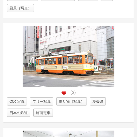
風景（写真）
(2)
CC0 写真
フリー写真
乗り物（写真）
愛媛県
日本の鉄道
路面電車