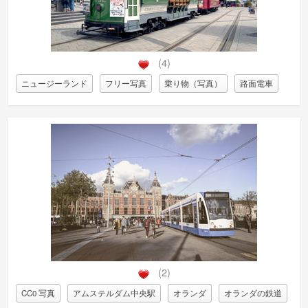
(4)
ニュージーランド
フリー写真
乗り物（写真）
路面電車
(2)
CC0 写真
アムステルダム中央駅
オランダ
オランダの鉄道