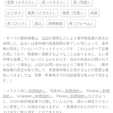
背景（イラスト）
花（イラスト）
花（写真）
ビジネス
風景（イラスト）
風景（写真）
武器
本（ブック）
老人
和柄模様
枠（フレーム）
・すべての素材画像は、
CC0
の適用などにより著作権放棄の意志を
表明した、あるいは著作権の保護期間が終了した等によって、著作
権が存在していないパブリックドメインです。これらはすべて証拠
を残しており、根拠無く掲載するようなことはありません。もし著
作権を放棄していないのにもかかわらず、自分の作品が公開されて
いるという場合は、上記のお問い合わせよりご報告下さい。（著作
権放棄の意志を取り消して、再度著作権を主張するなどの悪質な報
告につきましては、刑事・民事両方での法的措置を取らせて頂きま
す。）
・イラストAC
＜利用規約＞
、写真AC
＜利用規約＞
、Pixabay
＜利用
規約＞
、Unsplash
＜利用規約＞
、Pexels
＜利用規約＞
などのよう
に、CC0の著作権放棄で公開していたものを、後から独自ライセン
スに変更している場合がありますが、一度適用されたCC0ライセン
スは永久に取り消すことができません。