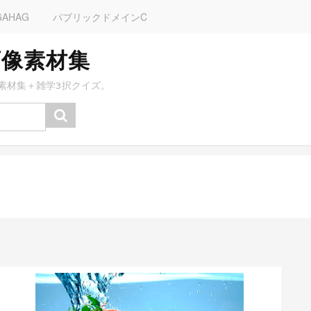
GAHAG
パブリックドメインC
画像素材集
素材集＋雑学3択クイズ。