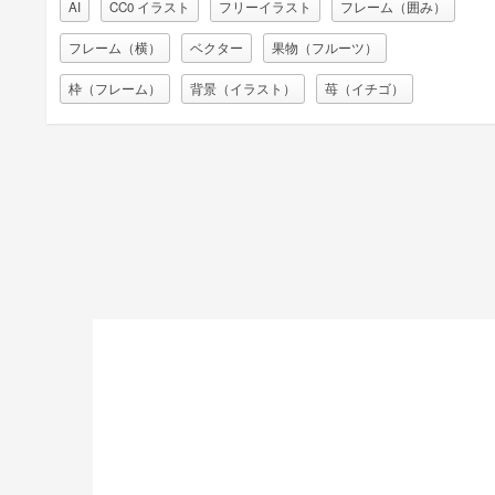
AI
CC0 イラスト
フリーイラスト
フレーム（囲み）
フレーム（横）
ベクター
果物（フルーツ）
枠（フレーム）
背景（イラスト）
苺（イチゴ）