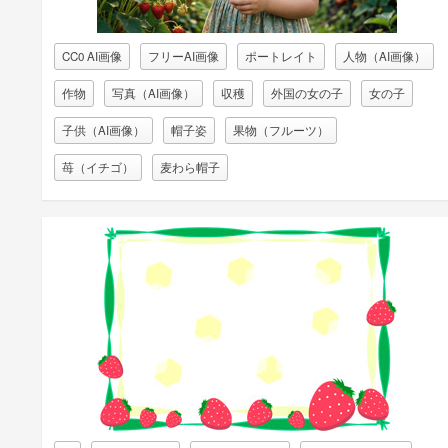
CC0 AI画像
フリーAI画像
ポートレイト
人物（AI画像）
作物
写真（AI画像）
収穫
外国の女の子
女の子
子供（AI画像）
帽子姿
果物（フルーツ）
苺（イチゴ）
麦わら帽子