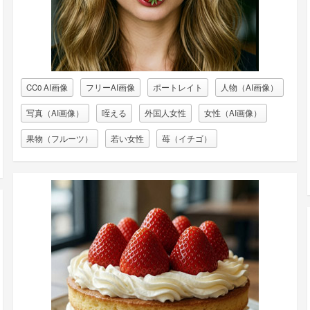
CC0 AI画像
フリーAI画像
ポートレイト
人物（AI画像）
写真（AI画像）
咥える
外国人女性
女性（AI画像）
果物（フルーツ）
若い女性
苺（イチゴ）