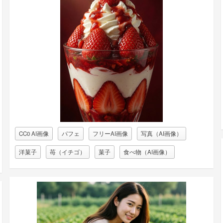
CC0 AI画像
パフェ
フリーAI画像
写真（AI画像）
洋菓子
苺（イチゴ）
菓子
食べ物（AI画像）