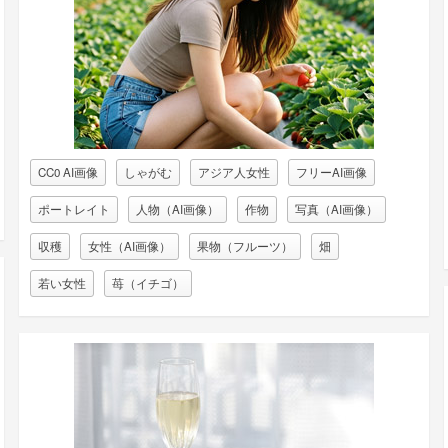
CC0 AI画像
しゃがむ
アジア人女性
フリーAI画像
ポートレイト
人物（AI画像）
作物
写真（AI画像）
収穫
女性（AI画像）
果物（フルーツ）
畑
若い女性
苺（イチゴ）