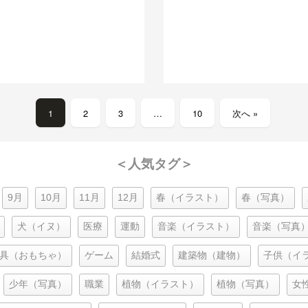
1
2
3
…
10
次へ »
＜人気タグ＞
9月
10月
11月
12月
春（イラスト）
春（写真）
犬（イヌ）
医療
運動
音楽（イラスト）
音楽（写真
具（おもちゃ）
ゲーム
結婚式
建築物（建物）
子供（イ
少年（写真）
職業
植物（イラスト）
植物（写真）
女