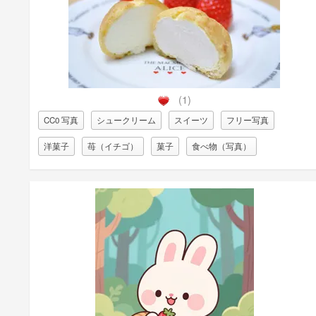
(1)
CC0 写真
シュークリーム
スイーツ
フリー写真
洋菓子
苺（イチゴ）
菓子
食べ物（写真）