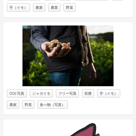
芋（イモ）
農家
農業
野菜
CC0 写真
ジャガイモ
フリー写真
収獲
芋（イモ）
農家
野菜
食べ物（写真）