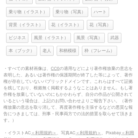
乗り物（イラスト）
乗り物（写真）
ハート
背景（イラスト）
花（イラスト）
花（写真）
ビジネス
風景（イラスト）
風景（写真）
武器
本（ブック）
老人
和柄模様
枠（フレーム）
・すべての素材画像は、
CC0
の適用などにより著作権放棄の意志を
表明した、あるいは著作権の保護期間が終了した等によって、著作
権が存在していないパブリックドメインです。これらはすべて証拠
を残しており、根拠無く掲載するようなことはありません。もし著
作権を放棄していないのにもかかわらず、自分の作品が公開されて
いるという場合は、上記のお問い合わせよりご報告下さい。（著作
権放棄の意志を取り消して、再度著作権を主張するなどの悪質な報
告につきましては、刑事・民事両方での法的措置を取らせて頂きま
す。）
・イラストAC
＜利用規約＞
、写真AC
＜利用規約＞
、Pixabay
＜利用