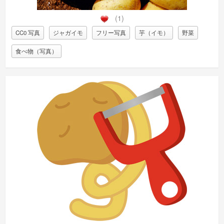
(1)
CC0 写真
ジャガイモ
フリー写真
芋（イモ）
野菜
食べ物（写真）