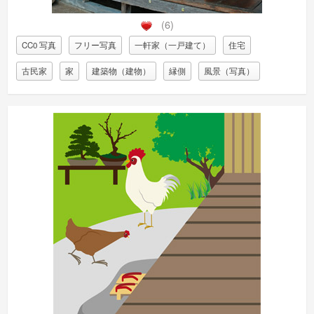
(6)
CC0 写真
フリー写真
一軒家（一戸建て）
住宅
古民家
家
建築物（建物）
縁側
風景（写真）