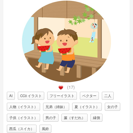
(17)
AI
CC0 イラスト
フリーイラスト
ベクター
二人
人物（イラスト）
兄弟（姉妹）
夏（イラスト）
女の子
子供（イラスト）
男の子
簾（すだれ）
縁側
西瓜（スイカ）
風鈴