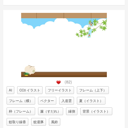
(82)
AI
CC0 イラスト
フリーイラスト
フレーム（上下）
フレーム（横）
ベクター
入道雲
夏（イラスト）
枠（フレーム）
簾（すだれ）
縁側
背景（イラスト）
蚊取り線香
蚊遣豚
風鈴