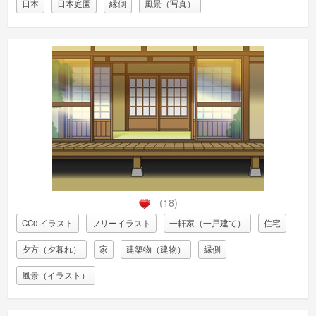
日本
日本庭園
縁側
風景（写真）
(18)
CC0 イラスト
フリーイラスト
一軒家（一戸建て）
住宅
夕方（夕暮れ）
家
建築物（建物）
縁側
風景（イラスト）