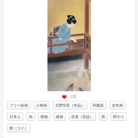
(3)
フリー絵画
人物画
北野恒富（作品）
和服姿
女性画
日本人
池
着物
縁側
芸者（芸妓）
雨
餌やり
鯉（コイ）