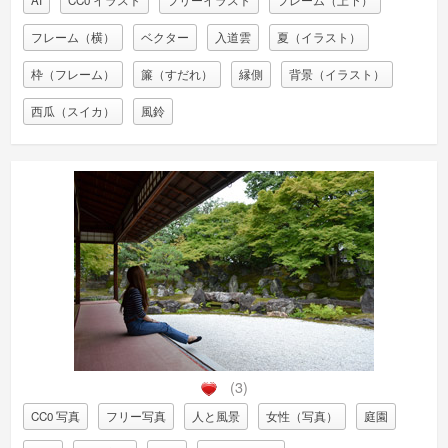
AI
CC0 イラスト
フリーイラスト
フレーム（上下）
フレーム（横）
ベクター
入道雲
夏（イラスト）
枠（フレーム）
簾（すだれ）
縁側
背景（イラスト）
西瓜（スイカ）
風鈴
(3)
CC0 写真
フリー写真
人と風景
女性（写真）
庭園