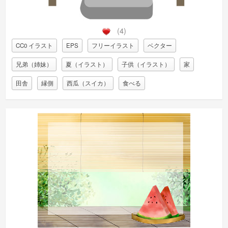
(4)
CC0 イラスト
EPS
フリーイラスト
ベクター
兄弟（姉妹）
夏（イラスト）
子供（イラスト）
家
田舎
縁側
西瓜（スイカ）
食べる