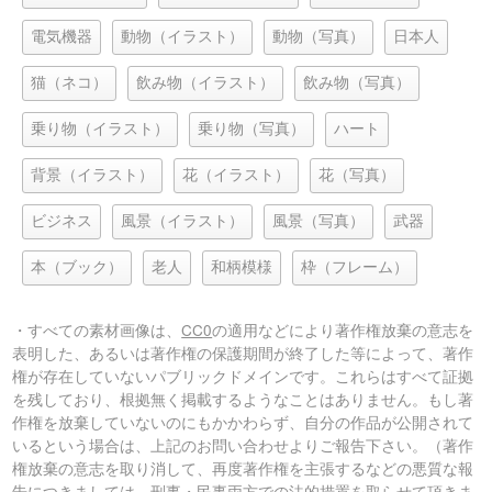
電気機器
動物（イラスト）
動物（写真）
日本人
猫（ネコ）
飲み物（イラスト）
飲み物（写真）
乗り物（イラスト）
乗り物（写真）
ハート
背景（イラスト）
花（イラスト）
花（写真）
ビジネス
風景（イラスト）
風景（写真）
武器
本（ブック）
老人
和柄模様
枠（フレーム）
・すべての素材画像は、
CC0
の適用などにより著作権放棄の意志を
表明した、あるいは著作権の保護期間が終了した等によって、著作
権が存在していないパブリックドメインです。これらはすべて証拠
を残しており、根拠無く掲載するようなことはありません。もし著
作権を放棄していないのにもかかわらず、自分の作品が公開されて
いるという場合は、上記のお問い合わせよりご報告下さい。（著作
権放棄の意志を取り消して、再度著作権を主張するなどの悪質な報
告につきましては、刑事・民事両方での法的措置を取らせて頂きま