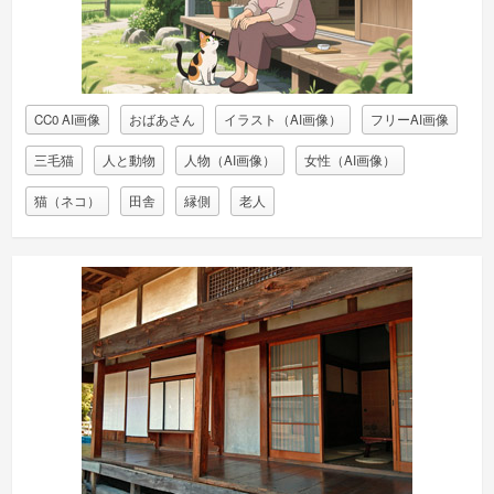
CC0 AI画像
おばあさん
イラスト（AI画像）
フリーAI画像
三毛猫
人と動物
人物（AI画像）
女性（AI画像）
猫（ネコ）
田舎
縁側
老人