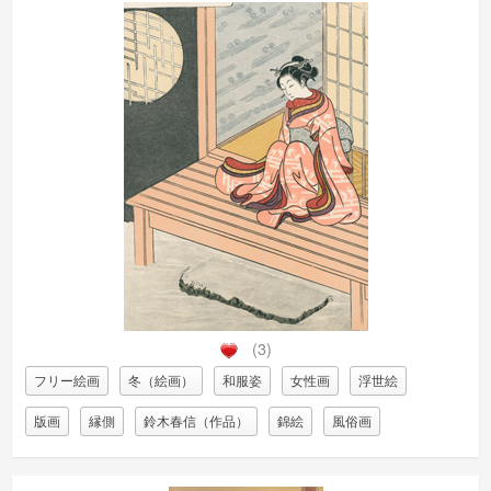
(3)
フリー絵画
冬（絵画）
和服姿
女性画
浮世絵
版画
縁側
鈴木春信（作品）
錦絵
風俗画