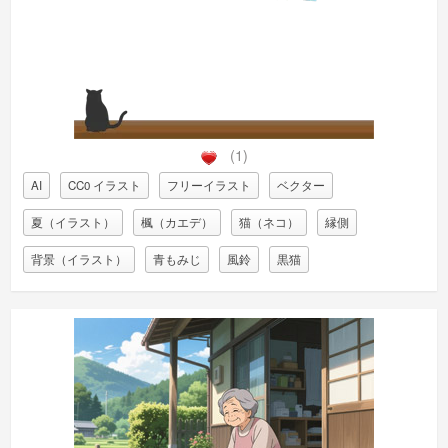
(1)
AI
CC0 イラスト
フリーイラスト
ベクター
夏（イラスト）
楓（カエデ）
猫（ネコ）
縁側
背景（イラスト）
青もみじ
風鈴
黒猫