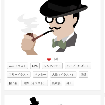
(3)
CC0 イラスト
EPS
シルクハット
パイプ（たばこ）
フリーイラスト
ベクター
人物（イラスト）
喫煙
帽子姿
男性（イラスト）
眼鏡姿
紳士