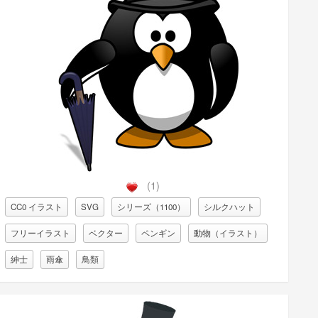
(1)
CC0 イラスト
SVG
シリーズ（1100）
シルクハット
フリーイラスト
ベクター
ペンギン
動物（イラスト）
紳士
雨傘
鳥類