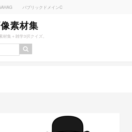
GAHAG
パブリックドメインC
画像素材集
素材集＋雑学3択クイズ。