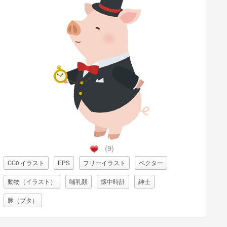
(9)
CC0 イラスト
EPS
フリーイラスト
ベクター
動物（イラスト）
哺乳類
懐中時計
紳士
豚（ブタ）