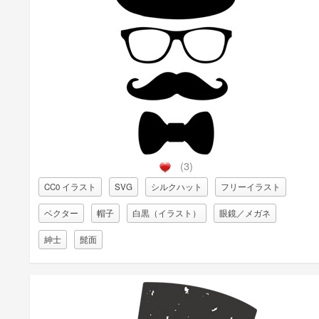
(3)
CC0 イラスト
SVG
シルクハット
フリーイラスト
ベクター
帽子
白黒（イラスト）
眼鏡／メガネ
紳士
髭面