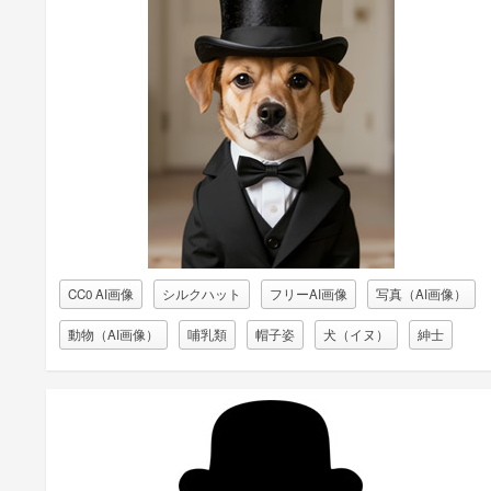
CC0 AI画像
シルクハット
フリーAI画像
写真（AI画像）
動物（AI画像）
哺乳類
帽子姿
犬（イヌ）
紳士