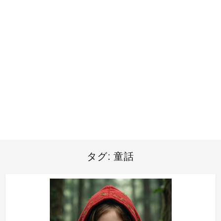
タグ:
童話