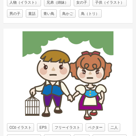
人物（イラスト）
兄弟（姉妹）
女の子
子供（イラスト）
男の子
童話
青い鳥
鳥かご
鳥（トリ）
CC0 イラスト
EPS
フリーイラスト
ベクター
二人