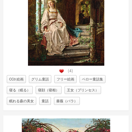
(4)
CC0 絵画
グリム童話
フリー絵画
ペロー童話集
寝る（眠る）
寝顔（寝相）
王女（プリンセス）
眠れる森の美女
童話
薔薇（バラ）