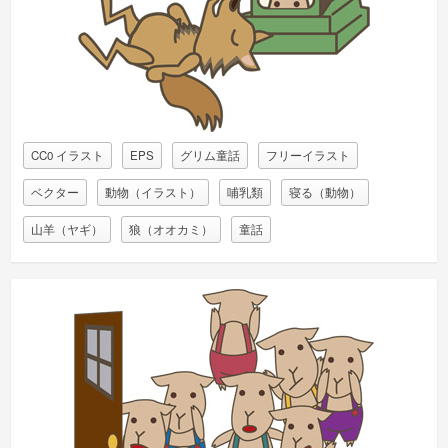
CC0 イラスト
EPS
グリム童話
フリーイラスト
ベクター
動物（イラスト）
哺乳類
寝る（動物）
山羊（ヤギ）
狼（オオカミ）
童話