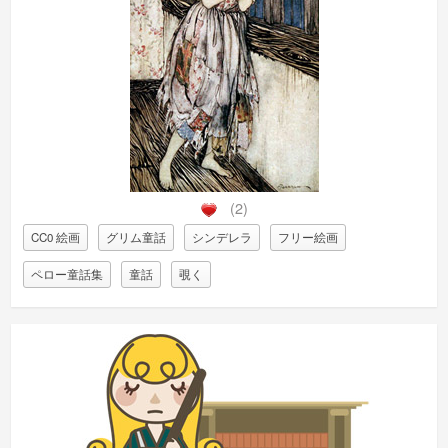
(2)
CC0 絵画
グリム童話
シンデレラ
フリー絵画
ペロー童話集
童話
覗く