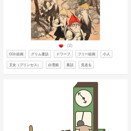
(2)
CC0 絵画
グリム童話
ドワーフ
フリー絵画
小人
王女（プリンセス）
白雪姫
童話
見送る