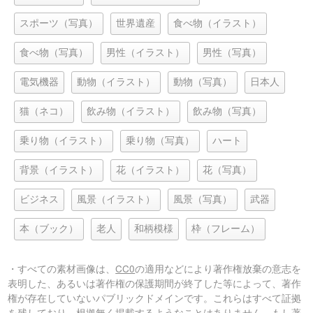
スポーツ（写真）
世界遺産
食べ物（イラスト）
食べ物（写真）
男性（イラスト）
男性（写真）
電気機器
動物（イラスト）
動物（写真）
日本人
猫（ネコ）
飲み物（イラスト）
飲み物（写真）
乗り物（イラスト）
乗り物（写真）
ハート
背景（イラスト）
花（イラスト）
花（写真）
ビジネス
風景（イラスト）
風景（写真）
武器
本（ブック）
老人
和柄模様
枠（フレーム）
・すべての素材画像は、
CC0
の適用などにより著作権放棄の意志を
表明した、あるいは著作権の保護期間が終了した等によって、著作
権が存在していないパブリックドメインです。これらはすべて証拠
を残しており、根拠無く掲載するようなことはありません。もし著