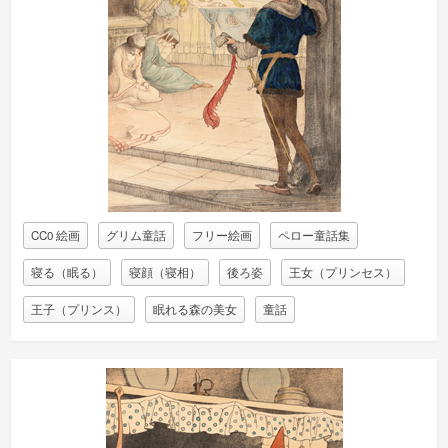
CC0 絵画
グリム童話
フリー絵画
ペロー童話集
寝る（眠る）
寝顔（寝相）
後ろ姿
王女（プリンセス）
王子（プリンス）
眠れる森の美女
童話