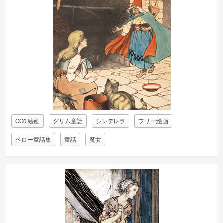
CC0 絵画
グリム童話
シンデレラ
フリー絵画
ペロー童話集
童話
魔女