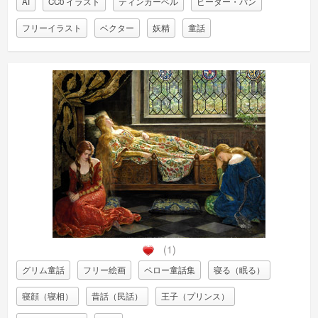
AI
CC0 イラスト
ティンカーベル
ピーター・パン
フリーイラスト
ベクター
妖精
童話
(1)
グリム童話
フリー絵画
ペロー童話集
寝る（眠る）
寝顔（寝相）
昔話（民話）
王子（プリンス）