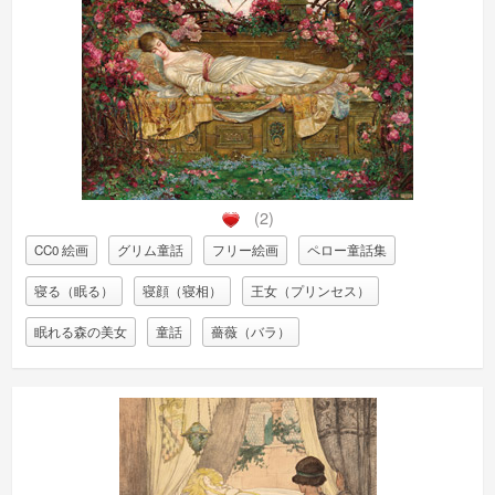
(2)
CC0 絵画
グリム童話
フリー絵画
ペロー童話集
寝る（眠る）
寝顔（寝相）
王女（プリンセス）
眠れる森の美女
童話
薔薇（バラ）