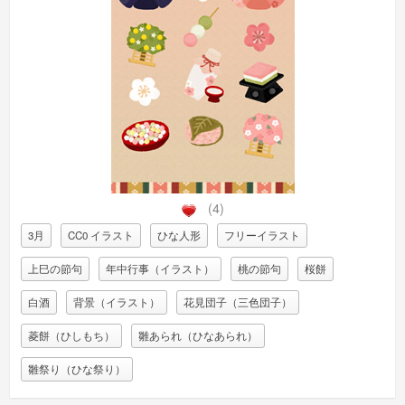
(4)
3月
CC0 イラスト
ひな人形
フリーイラスト
上巳の節句
年中行事（イラスト）
桃の節句
桜餅
白酒
背景（イラスト）
花見団子（三色団子）
菱餅（ひしもち）
雛あられ（ひなあられ）
雛祭り（ひな祭り）