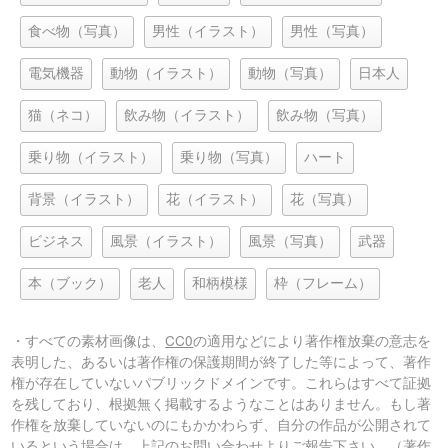
食べ物（写真）
男性（イラスト）
男性（写真）
電気機器
動物（イラスト）
動物（写真）
日本人
猫（ネコ）
飲み物（イラスト）
飲み物（写真）
乗り物（イラスト）
乗り物（写真）
ハート
背景（イラスト）
花（イラスト）
花（写真）
ビジネス
風景（イラスト）
風景（写真）
武器
本（ブック）
老人
和柄模様
枠（フレーム）
・すべての素材画像は、
CC0
の適用などにより著作権放棄の意志を
表明した、あるいは著作権の保護期間が終了した等によって、著作
権が存在していないパブリックドメインです。これらはすべて証拠
を残しており、根拠無く掲載するようなことはありません。もし著
作権を放棄していないのにもかかわらず、自分の作品が公開されて
いるという場合は、上記のお問い合わせよりご報告下さい。（著作