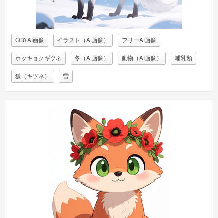
CC0 AI画像
イラスト（AI画像）
フリーAI画像
ホッキョクギツネ
冬（AI画像）
動物（AI画像）
哺乳類
狐（キツネ）
雪