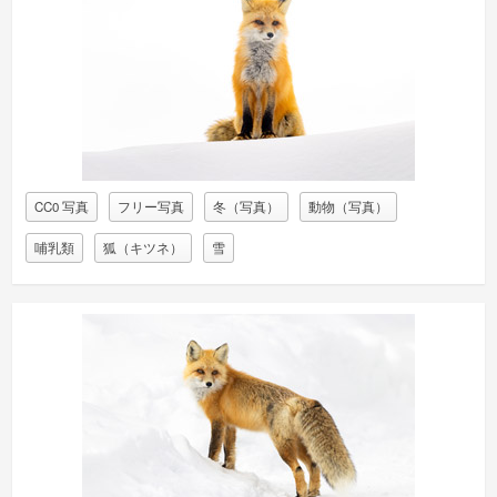
CC0 写真
フリー写真
冬（写真）
動物（写真）
哺乳類
狐（キツネ）
雪