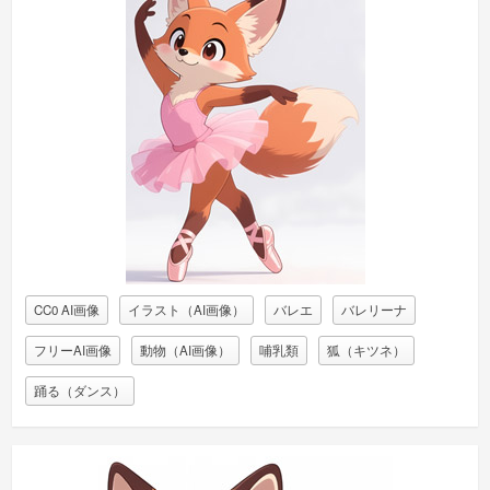
CC0 AI画像
イラスト（AI画像）
バレエ
バレリーナ
フリーAI画像
動物（AI画像）
哺乳類
狐（キツネ）
踊る（ダンス）