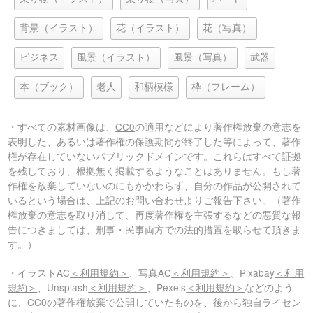
背景（イラスト）
花（イラスト）
花（写真）
ビジネス
風景（イラスト）
風景（写真）
武器
本（ブック）
老人
和柄模様
枠（フレーム）
・すべての素材画像は、
CC0
の適用などにより著作権放棄の意志を
表明した、あるいは著作権の保護期間が終了した等によって、著作
権が存在していないパブリックドメインです。これらはすべて証拠
を残しており、根拠無く掲載するようなことはありません。もし著
作権を放棄していないのにもかかわらず、自分の作品が公開されて
いるという場合は、上記のお問い合わせよりご報告下さい。（著作
権放棄の意志を取り消して、再度著作権を主張するなどの悪質な報
告につきましては、刑事・民事両方での法的措置を取らせて頂きま
す。）
・イラストAC
＜利用規約＞
、写真AC
＜利用規約＞
、Pixabay
＜利用
規約＞
、Unsplash
＜利用規約＞
、Pexels
＜利用規約＞
などのよう
に、CC0の著作権放棄で公開していたものを、後から独自ライセン