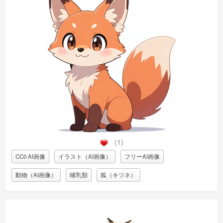
(1)
CC0 AI画像
イラスト（AI画像）
フリーAI画像
動物（AI画像）
哺乳類
狐（キツネ）