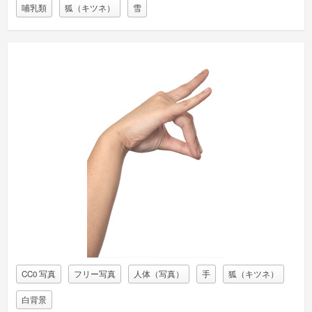
哺乳類
狐（キツネ）
雪
CC0 写真
フリー写真
人体（写真）
手
狐（キツネ）
白背景