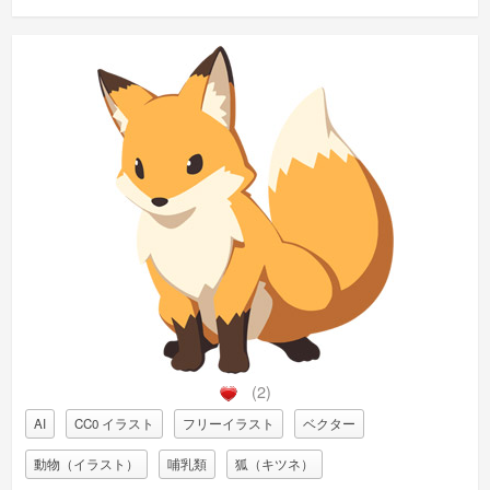
(2)
AI
CC0 イラスト
フリーイラスト
ベクター
動物（イラスト）
哺乳類
狐（キツネ）