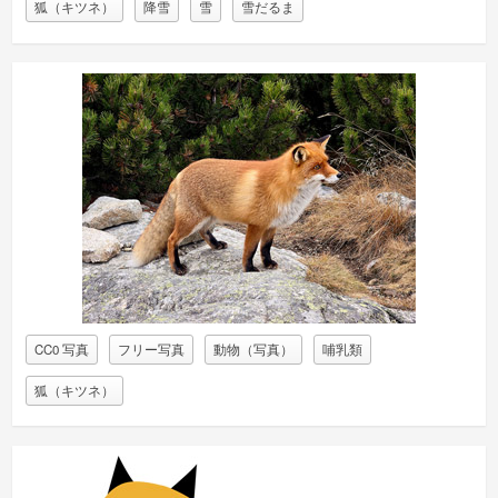
狐（キツネ）
降雪
雪
雪だるま
CC0 写真
フリー写真
動物（写真）
哺乳類
狐（キツネ）