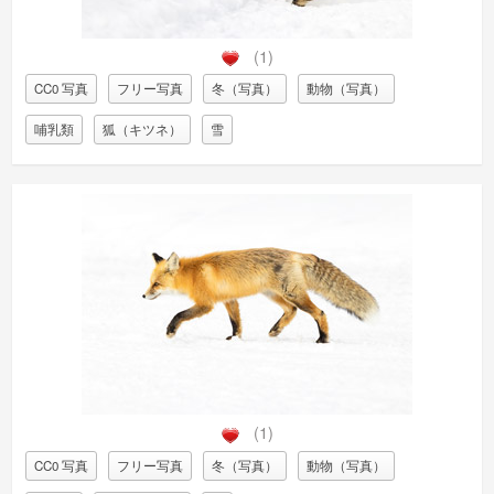
(1)
CC0 写真
フリー写真
冬（写真）
動物（写真）
哺乳類
狐（キツネ）
雪
(1)
CC0 写真
フリー写真
冬（写真）
動物（写真）