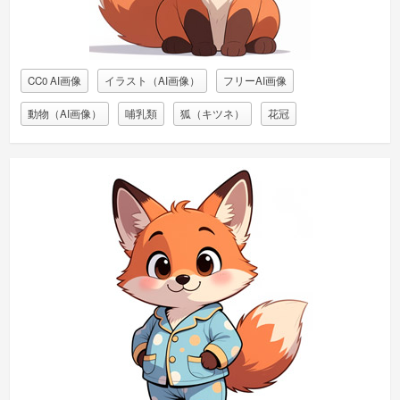
CC0 AI画像
イラスト（AI画像）
フリーAI画像
動物（AI画像）
哺乳類
狐（キツネ）
花冠