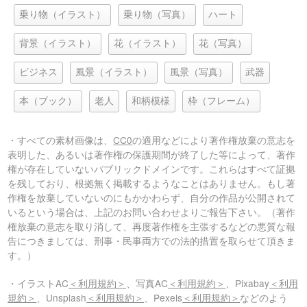
乗り物（イラスト）
乗り物（写真）
ハート
背景（イラスト）
花（イラスト）
花（写真）
ビジネス
風景（イラスト）
風景（写真）
武器
本（ブック）
老人
和柄模様
枠（フレーム）
・すべての素材画像は、
CC0
の適用などにより著作権放棄の意志を
表明した、あるいは著作権の保護期間が終了した等によって、著作
権が存在していないパブリックドメインです。これらはすべて証拠
を残しており、根拠無く掲載するようなことはありません。もし著
作権を放棄していないのにもかかわらず、自分の作品が公開されて
いるという場合は、上記のお問い合わせよりご報告下さい。（著作
権放棄の意志を取り消して、再度著作権を主張するなどの悪質な報
告につきましては、刑事・民事両方での法的措置を取らせて頂きま
す。）
・イラストAC
＜利用規約＞
、写真AC
＜利用規約＞
、Pixabay
＜利用
規約＞
、Unsplash
＜利用規約＞
、Pexels
＜利用規約＞
などのよう