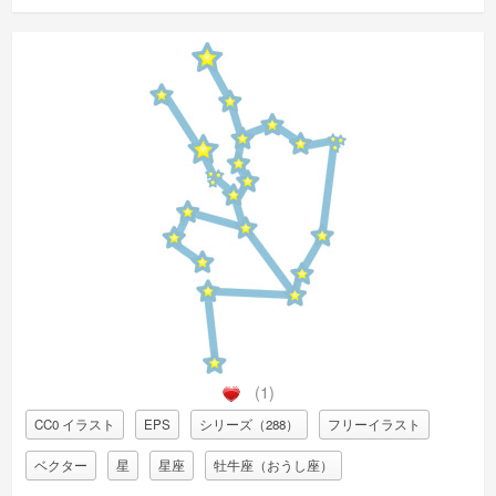
(1)
CC0 イラスト
EPS
シリーズ（288）
フリーイラスト
ベクター
星
星座
牡牛座（おうし座）