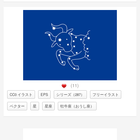
(11)
CC0 イラスト
EPS
シリーズ（287）
フリーイラスト
ベクター
星
星座
牡牛座（おうし座）