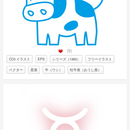
(5)
CC0 イラスト
EPS
シリーズ（1363）
フリーイラスト
ベクター
星座
牛（ウシ）
牡牛座（おうし座）