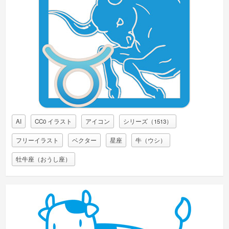
AI
CC0 イラスト
アイコン
シリーズ（1513）
フリーイラスト
ベクター
星座
牛（ウシ）
牡牛座（おうし座）