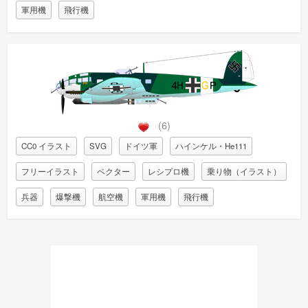
軍用機
飛行機
(6)
CC0 イラスト
SVG
ドイツ軍
ハインケル・He111
フリーイラスト
ベクター
レシプロ機
乗り物（イラスト）
兵器
爆撃機
航空機
軍用機
飛行機