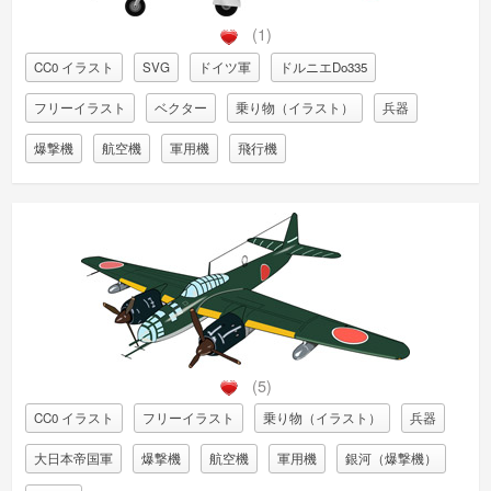
(1)
CC0 イラスト
SVG
ドイツ軍
ドルニエDo335
フリーイラスト
ベクター
乗り物（イラスト）
兵器
爆撃機
航空機
軍用機
飛行機
(5)
CC0 イラスト
フリーイラスト
乗り物（イラスト）
兵器
大日本帝国軍
爆撃機
航空機
軍用機
銀河（爆撃機）