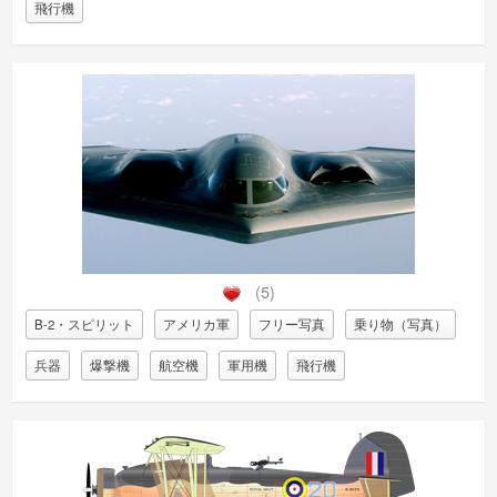
飛行機
(5)
B-2・スピリット
アメリカ軍
フリー写真
乗り物（写真）
兵器
爆撃機
航空機
軍用機
飛行機