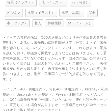
背景（イラスト）
花（イラスト）
花（写真）
ビジネス
風景（イラスト）
風景（写真）
武器
本（ブック）
老人
和柄模様
枠（フレーム）
・すべての素材画像は、
CC0
の適用などにより著作権放棄の意志を
表明した、あるいは著作権の保護期間が終了した等によって、著作
権が存在していないパブリックドメインです。これらはすべて証拠
を残しており、根拠無く掲載するようなことはありません。もし著
作権を放棄していないのにもかかわらず、自分の作品が公開されて
いるという場合は、上記のお問い合わせよりご報告下さい。（著作
権放棄の意志を取り消して、再度著作権を主張するなどの悪質な報
告につきましては、刑事・民事両方での法的措置を取らせて頂きま
す。）
・イラストAC
＜利用規約＞
、写真AC
＜利用規約＞
、Pixabay
＜利用
規約＞
、Unsplash
＜利用規約＞
、Pexels
＜利用規約＞
などのよう
に、CC0の著作権放棄で公開していたものを、後から独自ライセン
スに変更している場合がありますが、一度適用されたCC0ライセン
スは永久に取り消すことができません。