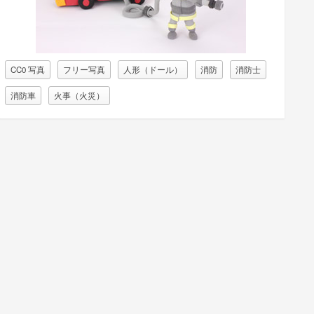
CC0 写真
フリー写真
人形（ドール）
消防
消防士
消防車
火事（火災）