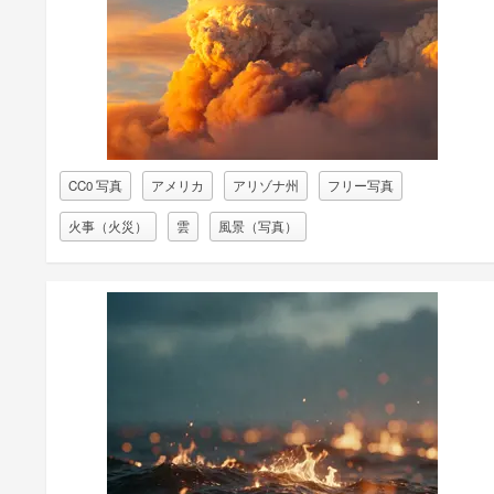
CC0 写真
アメリカ
アリゾナ州
フリー写真
火事（火災）
雲
風景（写真）