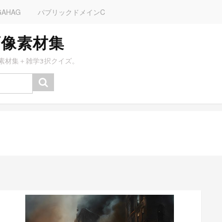
GAHAG
パブリックドメインC
画像素材集
素材集＋雑学3択クイズ。