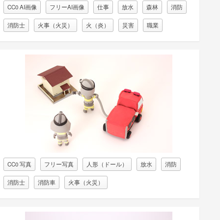
CC0 AI画像
フリーAI画像
仕事
放水
森林
消防
消防士
火事（火災）
火（炎）
災害
職業
CC0 写真
フリー写真
人形（ドール）
放水
消防
消防士
消防車
火事（火災）