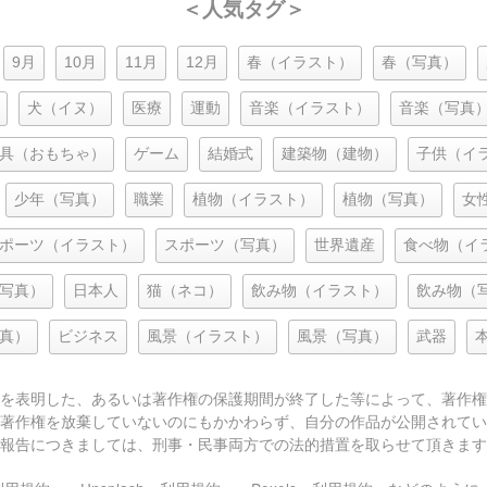
＜人気タグ＞
9月
10月
11月
12月
春（イラスト）
春（写真）
犬（イヌ）
医療
運動
音楽（イラスト）
音楽（写真
具（おもちゃ）
ゲーム
結婚式
建築物（建物）
子供（イ
少年（写真）
職業
植物（イラスト）
植物（写真）
女
ポーツ（イラスト）
スポーツ（写真）
世界遺産
食べ物（イ
写真）
日本人
猫（ネコ）
飲み物（イラスト）
飲み物（
真）
ビジネス
風景（イラスト）
風景（写真）
武器
を表明した、あるいは著作権の保護期間が終了した等によって、著作権
著作権を放棄していないのにもかかわらず、自分の作品が公開されてい
報告につきましては、刑事・民事両方での法的措置を取らせて頂きます