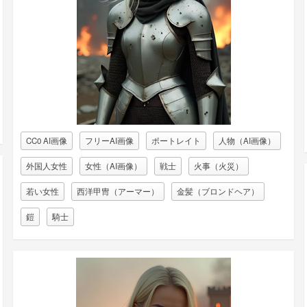
CC0 AI画像
フリーAI画像
ポートレイト
人物（AI画像）
外国人女性
女性（AI画像）
戦士
火事（火災）
若い女性
西洋甲冑（アーマー）
金髪（ブロンドヘア）
鎧
騎士