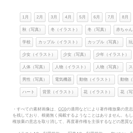
1月
2月
3月
4月
5月
6月
7月
8月
秋（写真）
冬（イラスト）
冬（写真）
赤ちゃん
学校
カップル（イラスト）
カップル（写真）
玩
少女（イラスト）
少女（写真）
少年（イラスト）
人体（写真）
人物（イラスト）
人物（写真）
ス
男性（写真）
電気機器
動物（イラスト）
動物（
ハート
背景（イラスト）
花（イラスト）
花（写
・すべての素材画像は、
CC0
の適用などにより著作権放棄の意志
を残しており、根拠無く掲載するようなことはありません。もし
権放棄の意志を取り消して、再度著作権を主張するなどの悪質な