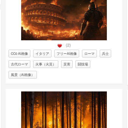
(2)
CC0 AI画像
イタリア
フリーAI画像
ローマ
兵士
古代ローマ
火事（火災）
災害
闘技場
風景（AI画像）