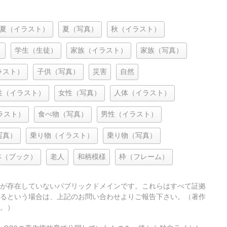
夏（イラスト）
夏（写真）
秋（イラスト）
）
学生（生徒）
家族（イラスト）
家族（写真）
ラスト）
子供（写真）
災害
自然
性（イラスト）
女性（写真）
人体（イラスト）
ラスト）
食べ物（写真）
男性（イラスト）
写真）
乗り物（イラスト）
乗り物（写真）
本（ブック）
老人
和柄模様
枠（フレーム）
が存在していないパブリックドメインです。これらはすべて証拠
るという場合は、上記のお問い合わせよりご報告下さい。（著作
。）