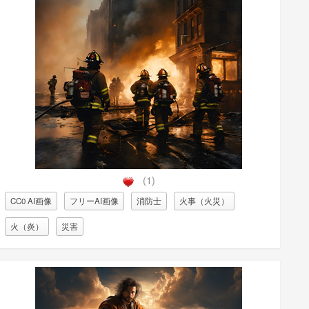
(1)
CC0 AI画像
フリーAI画像
消防士
火事（火災）
火（炎）
災害