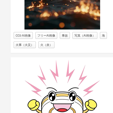
CC0 AI画像
フリーAI画像
事故
写真（AI画像）
海
火事（火災）
火（炎）