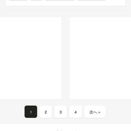
1
2
3
4
次へ »