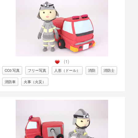
(1)
CC0 写真
フリー写真
人形（ドール）
消防
消防士
消防車
火事（火災）