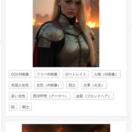
CC0 AI画像
フリーAI画像
ポートレイト
人物（AI画像）
外国人女性
女性（AI画像）
戦士
火事（火災）
若い女性
西洋甲冑（アーマー）
金髪（ブロンドヘア）
鎧
騎士