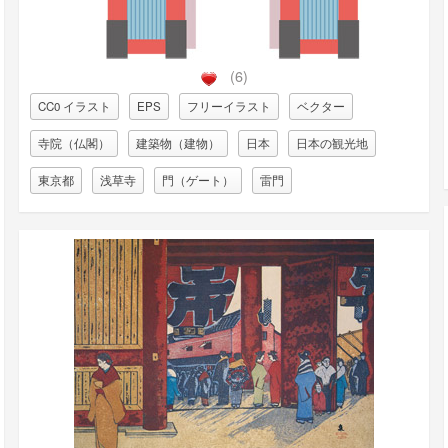
(6)
CC0 イラスト
EPS
フリーイラスト
ベクター
寺院（仏閣）
建築物（建物）
日本
日本の観光地
東京都
浅草寺
門（ゲート）
雷門