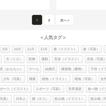
1
2
次へ »
＜人気タグ＞
9月
10月
11月
12月
春（イラスト）
春（写真）
犬（イヌ）
医療
運動
音楽（イラスト）
音楽（写真
具（おもちゃ）
ゲーム
結婚式
建築物（建物）
子供（イ
少年（写真）
職業
植物（イラスト）
植物（写真）
女
ポーツ（イラスト）
スポーツ（写真）
世界遺産
食べ物（イ
写真）
日本人
猫（ネコ）
飲み物（イラスト）
飲み物（