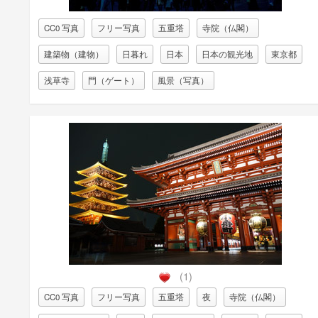
CC0 写真
フリー写真
五重塔
寺院（仏閣）
建築物（建物）
日暮れ
日本
日本の観光地
東京都
浅草寺
門（ゲート）
風景（写真）
(1)
CC0 写真
フリー写真
五重塔
夜
寺院（仏閣）