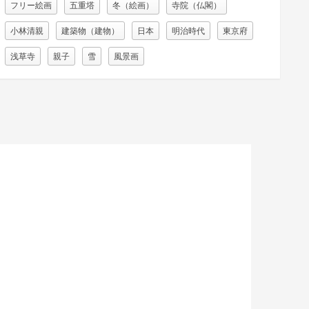
フリー絵画
五重塔
冬（絵画）
寺院（仏閣）
小林清親
建築物（建物）
日本
明治時代
東京府
浅草寺
親子
雪
風景画