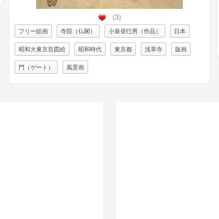
(3)
フリー絵画
寺院（仏閣）
小泉癸巳男（作品）
日本
昭和大東京百図絵
昭和時代
東京都
浅草寺
版画
門（ゲート）
風景画