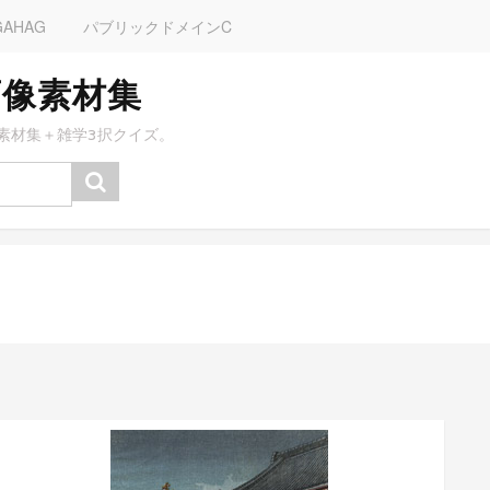
GAHAG
パブリックドメインC
画像素材集
素材集＋雑学3択クイズ。