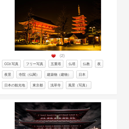
(2)
CC0 写真
フリー写真
五重塔
仏塔
仏教
夜
夜景
寺院（仏閣）
建築物（建物）
日本
日本の観光地
東京都
浅草寺
風景（写真）