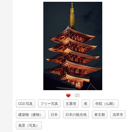
(2)
CC0 写真
フリー写真
五重塔
夜
寺院（仏閣）
建築物（建物）
日本
日本の観光地
東京都
浅草寺
風景（写真）