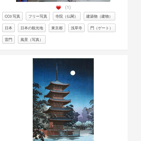
(1)
CC0 写真
フリー写真
寺院（仏閣）
建築物（建物）
日本
日本の観光地
東京都
浅草寺
門（ゲート）
雷門
風景（写真）