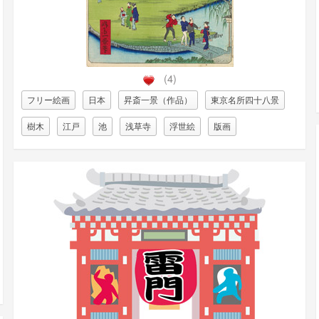
(4)
フリー絵画
日本
昇斎一景（作品）
東京名所四十八景
樹木
江戸
池
浅草寺
浮世絵
版画