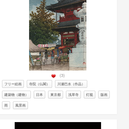
(3)
フリー絵画
寺院（仏閣）
川瀬巴水（作品）
建築物（建物）
日本
東京都
浅草寺
灯籠
版画
雨
風景画