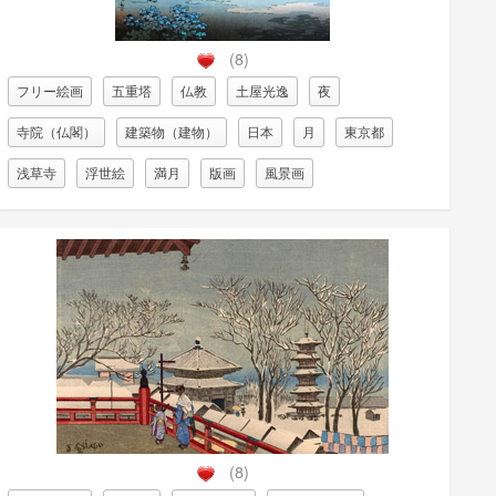
(8)
フリー絵画
五重塔
仏教
土屋光逸
夜
寺院（仏閣）
建築物（建物）
日本
月
東京都
浅草寺
浮世絵
満月
版画
風景画
(8)