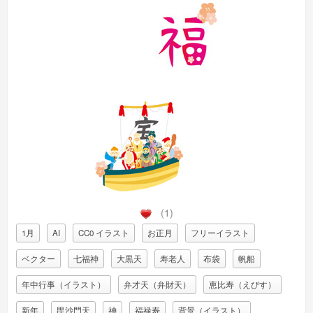
(1)
1月
AI
CC0 イラスト
お正月
フリーイラスト
ベクター
七福神
大黒天
寿老人
布袋
帆船
年中行事（イラスト）
弁才天（弁財天）
恵比寿（えびす）
新年
毘沙門天
神
福禄寿
背景（イラスト）