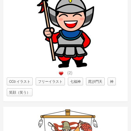
(2)
CC0 イラスト
フリーイラスト
七福神
毘沙門天
神
笑顔（笑う）