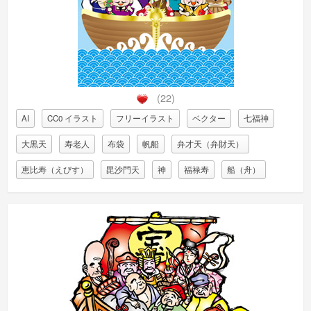
(22)
AI
CC0 イラスト
フリーイラスト
ベクター
七福神
大黒天
寿老人
布袋
帆船
弁才天（弁財天）
恵比寿（えびす）
毘沙門天
神
福禄寿
船（舟）