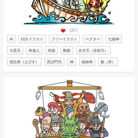
(21)
AI
CC0 イラスト
フリーイラスト
ベクター
七福神
大黒天
寿老人
布袋
帆船
弁才天（弁財天）
恵比寿（えびす）
毘沙門天
神
福禄寿
船（舟）