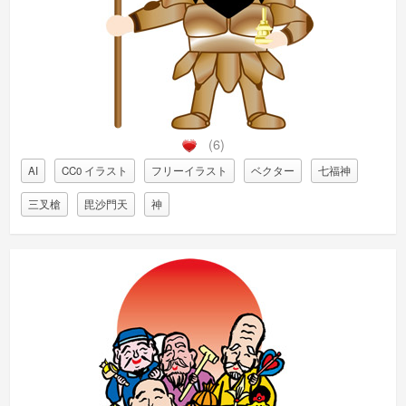
(6)
AI
CC0 イラスト
フリーイラスト
ベクター
七福神
三叉槍
毘沙門天
神