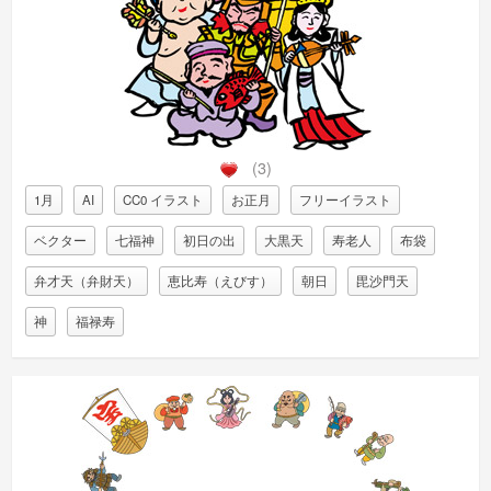
(3)
1月
AI
CC0 イラスト
お正月
フリーイラスト
ベクター
七福神
初日の出
大黒天
寿老人
布袋
弁才天（弁財天）
恵比寿（えびす）
朝日
毘沙門天
神
福禄寿