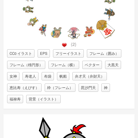
(2)
CC0 イラスト
EPS
フリーイラスト
フレーム（囲み）
フレーム（楕円形）
フレーム（横）
ベクター
大黒天
女神
寿老人
布袋
帆船
弁才天（弁財天）
恵比寿（えびす）
枠（フレーム）
毘沙門天
神
福禄寿
背景（イラスト）