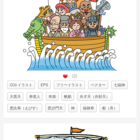
(2)
CC0 イラスト
EPS
フリーイラスト
ベクター
七福神
大黒天
寿老人
布袋
帆船
弁才天（弁財天）
恵比寿（えびす）
毘沙門天
神
福禄寿
船（舟）