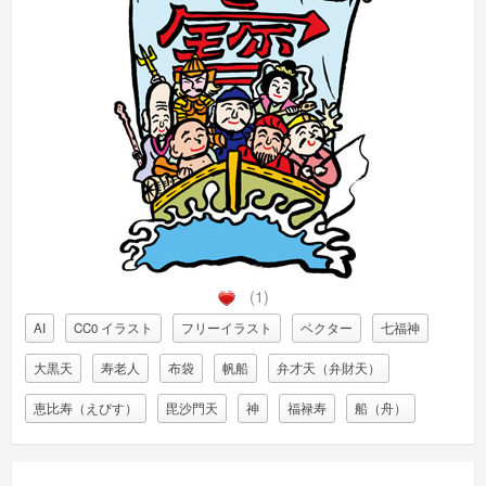
(1)
AI
CC0 イラスト
フリーイラスト
ベクター
七福神
大黒天
寿老人
布袋
帆船
弁才天（弁財天）
恵比寿（えびす）
毘沙門天
神
福禄寿
船（舟）