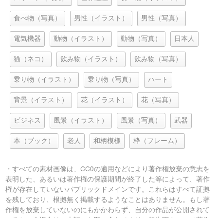
食べ物（写真）
男性（イラスト）
男性（写真）
電気機器
動物（イラスト）
動物（写真）
日本人
猫（ネコ）
飲み物（イラスト）
飲み物（写真）
乗り物（イラスト）
乗り物（写真）
ハート
背景（イラスト）
花（イラスト）
花（写真）
ビジネス
風景（イラスト）
風景（写真）
武器
本（ブック）
老人
和柄模様
枠（フレーム）
・すべての素材画像は、
CC0
の適用などにより著作権放棄の意志を
表明した、あるいは著作権の保護期間が終了した等によって、著作
権が存在していないパブリックドメインです。これらはすべて証拠
を残しており、根拠無く掲載するようなことはありません。もし著
作権を放棄していないのにもかかわらず、自分の作品が公開されて