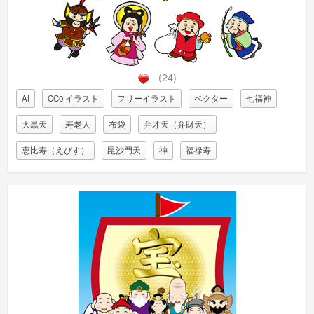
(24)
AI
CC0 イラスト
フリーイラスト
ベクター
七福神
大黒天
寿老人
布袋
弁才天（弁財天）
恵比寿（えびす）
毘沙門天
神
福禄寿