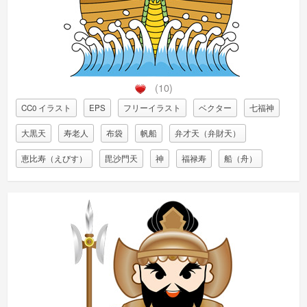
(10)
CC0 イラスト
EPS
フリーイラスト
ベクター
七福神
大黒天
寿老人
布袋
帆船
弁才天（弁財天）
恵比寿（えびす）
毘沙門天
神
福禄寿
船（舟）