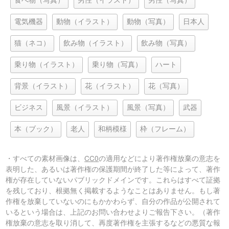
食べ物（写真）
男性（イラスト）
男性（写真）
電気機器
動物（イラスト）
動物（写真）
日本人
猫（ネコ）
飲み物（イラスト）
飲み物（写真）
乗り物（イラスト）
乗り物（写真）
ハート
背景（イラスト）
花（イラスト）
花（写真）
ビジネス
風景（イラスト）
風景（写真）
武器
本（ブック）
老人
和柄模様
枠（フレーム）
・すべての素材画像は、
CC0
の適用などにより著作権放棄の意志を
表明した、あるいは著作権の保護期間が終了した等によって、著作
権が存在していないパブリックドメインです。これらはすべて証拠
を残しており、根拠無く掲載するようなことはありません。もし著
作権を放棄していないのにもかかわらず、自分の作品が公開されて
いるという場合は、上記のお問い合わせよりご報告下さい。（著作
権放棄の意志を取り消して、再度著作権を主張するなどの悪質な報