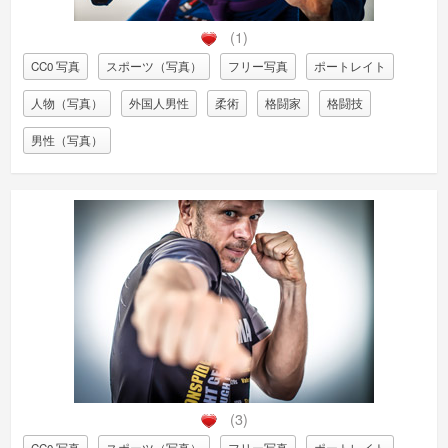
(1)
CC0 写真
スポーツ（写真）
フリー写真
ポートレイト
人物（写真）
外国人男性
柔術
格闘家
格闘技
男性（写真）
(3)