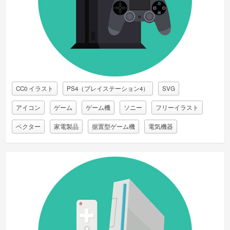
CC0 イラスト
PS4（プレイステーション4）
SVG
アイコン
ゲーム
ゲーム機
ソニー
フリーイラスト
ベクター
家電製品
据置型ゲーム機
電気機器