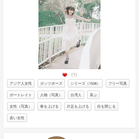
(1)
アジア人女性
ガッツポーズ
シリーズ（1538）
フリー写真
ポートレイト
人物（写真）
台湾人
喜ぶ
女性（写真）
拳を上げる
片足を上げる
目を閉じる
若い女性