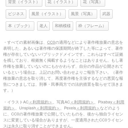
背景（イラスト）
花（イラスト）
花（写真）
ビジネス
風景（イラスト）
風景（写真）
武器
本（ブック）
老人
和柄模様
枠（フレーム）
・すべての素材画像は、
CC0
の適用などにより著作権放棄の意志を
表明した、あるいは著作権の保護期間が終了した等によって、著作
権が存在していないパブリックドメインです。これらはすべて証拠
を残しており、根拠無く掲載するようなことはありません。もし著
作権を放棄していないのにもかかわらず、自分の作品が公開されて
いるという場合は、上記のお問い合わせよりご報告下さい。（著作
権放棄の意志を取り消して、再度著作権を主張するなどの悪質な報
告につきましては、刑事・民事両方での法的措置を取らせて頂きま
す。）
・イラストAC
＜利用規約＞
、写真AC
＜利用規約＞
、Pixabay
＜利用
規約＞
、Unsplash
＜利用規約＞
、Pexels
＜利用規約＞
などのよう
に、CC0の著作権放棄で公開していたものを、後から独自ライセン
スに変更している場合がありますが、一度適用されたCC0ライセン
スは永久に取り消すことができません。