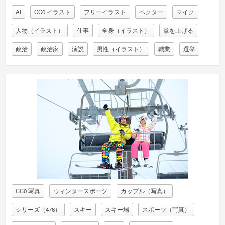
AI
CC0 イラスト
フリーイラスト
ベクター
マイク
人物（イラスト）
仕事
全身（イラスト）
拳を上げる
政治
政治家
演説
男性（イラスト）
職業
選挙
CC0 写真
ウィンタースポーツ
カップル（写真）
シリーズ（476）
スキー
スキー場
スポーツ（写真）