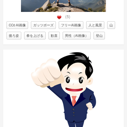
(5)
CC0 AI画像
ガッツポーズ
フリーAI画像
人と風景
山
後ろ姿
拳を上げる
歓喜
男性（AI画像）
登山