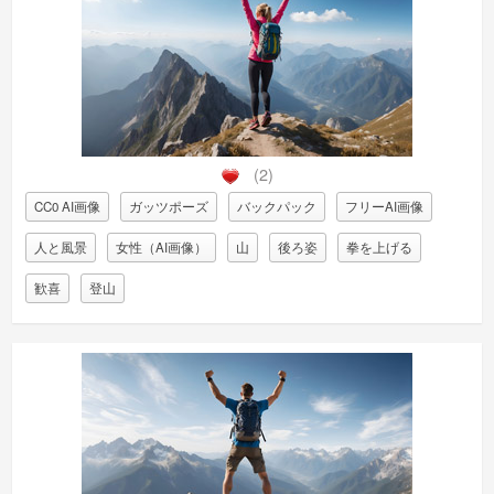
(2)
CC0 AI画像
ガッツポーズ
バックパック
フリーAI画像
人と風景
女性（AI画像）
山
後ろ姿
拳を上げる
歓喜
登山