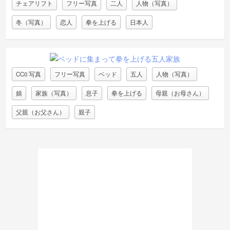
チェアリフト
フリー写真
二人
人物（写真）
冬（写真）
恋人
拳を上げる
日本人
CC0 写真
フリー写真
ベッド
五人
人物（写真）
娘
家族（写真）
息子
拳を上げる
母親（お母さん）
父親（お父さん）
親子