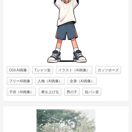
CC0 AI画像
Tシャツ姿
イラスト（AI画像）
ガッツポーズ
フリーAI画像
人物（AI画像）
全身（AI画像）
子供（AI画像）
拳を上げる
男の子
短パン姿