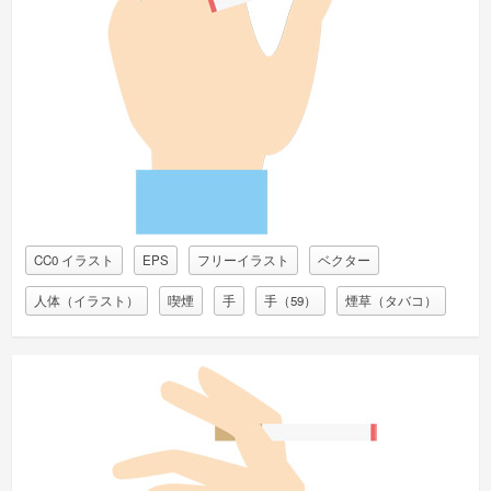
CC0 イラスト
EPS
フリーイラスト
ベクター
人体（イラスト）
喫煙
手
手（59）
煙草（タバコ）