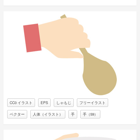
CC0 イラスト
EPS
しゃもじ
フリーイラスト
ベクター
人体（イラスト）
手
手（59）