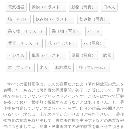
電気機器
動物（イラスト）
動物（写真）
日本人
猫（ネコ）
飲み物（イラスト）
飲み物（写真）
乗り物（イラスト）
乗り物（写真）
ハート
背景（イラスト）
花（イラスト）
花（写真）
ビジネス
風景（イラスト）
風景（写真）
武器
本（ブック）
老人
和柄模様
枠（フレーム）
・すべての素材画像は、
CC0
の適用などにより著作権放棄の意志を
表明した、あるいは著作権の保護期間が終了した等によって、著作
権が存在していないパブリックドメインです。これらはすべて証拠
を残しており、根拠無く掲載するようなことはありません。もし著
作権を放棄していないのにもかかわらず、自分の作品が公開されて
いるという場合は、上記のお問い合わせよりご報告下さい。（著作
権放棄の意志を取り消して、再度著作権を主張するなどの悪質な報
告につきましては、刑事・民事両方での法的措置を取らせて頂きま