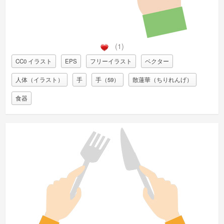
(1)
CC0 イラスト
EPS
フリーイラスト
ベクター
人体（イラスト）
手
手（59）
散蓮華（ちりれんげ）
食器