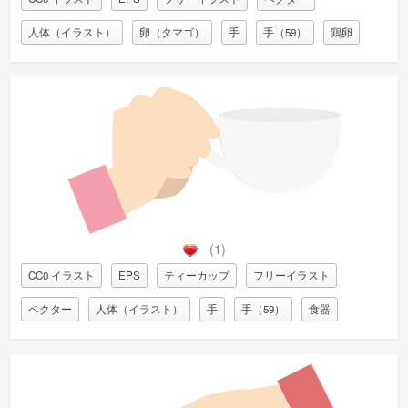
人体（イラスト）
卵（タマゴ）
手
手（59）
鶏卵
(1)
CC0 イラスト
EPS
ティーカップ
フリーイラスト
ベクター
人体（イラスト）
手
手（59）
食器