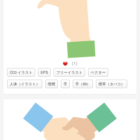
(1)
CC0 イラスト
EPS
フリーイラスト
ベクター
人体（イラスト）
喫煙
手
手（59）
煙草（タバコ）