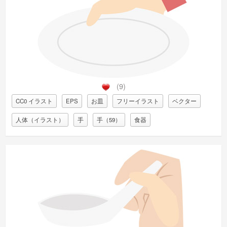
(9)
CC0 イラスト
EPS
お皿
フリーイラスト
ベクター
人体（イラスト）
手
手（59）
食器