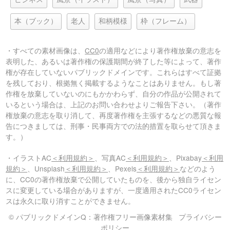
本（ブック）
老人
和柄模様
枠（フレーム）
・すべての素材画像は、
CC0
の適用などにより著作権放棄の意志を
表明した、あるいは著作権の保護期間が終了した等によって、著作
権が存在していないパブリックドメインです。これらはすべて証拠
を残しており、根拠無く掲載するようなことはありません。もし著
作権を放棄していないのにもかかわらず、自分の作品が公開されて
いるという場合は、上記のお問い合わせよりご報告下さい。（著作
権放棄の意志を取り消して、再度著作権を主張するなどの悪質な報
告につきましては、刑事・民事両方での法的措置を取らせて頂きま
す。）
・イラストAC
＜利用規約＞
、写真AC
＜利用規約＞
、Pixabay
＜利用
規約＞
、Unsplash
＜利用規約＞
、Pexels
＜利用規約＞
などのよう
に、CC0の著作権放棄で公開していたものを、後から独自ライセン
スに変更している場合がありますが、一度適用されたCC0ライセン
スは永久に取り消すことができません。
© パブリックドメインQ：著作権フリー画像素材集
プライバシー
ポリシー