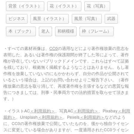
背景（イラスト）
花（イラスト）
花（写真）
ビジネス
風景（イラスト）
風景（写真）
武器
本（ブック）
老人
和柄模様
枠（フレーム）
・すべての素材画像は、
CC0
の適用などにより著作権放棄の意志を
表明した、あるいは著作権の保護期間が終了した等によって、著作
権が存在していないパブリックドメインです。これらはすべて証拠
を残しており、根拠無く掲載するようなことはありません。もし著
作権を放棄していないのにもかかわらず、自分の作品が公開されて
いるという場合は、上記のお問い合わせよりご報告下さい。（著作
権放棄の意志を取り消して、再度著作権を主張するなどの悪質な報
告につきましては、刑事・民事両方での法的措置を取らせて頂きま
す。）
・イラストAC
＜利用規約＞
、写真AC
＜利用規約＞
、Pixabay
＜利用
規約＞
、Unsplash
＜利用規約＞
、Pexels
＜利用規約＞
などのよう
に、CC0の著作権放棄で公開していたものを、後から独自ライセン
スに変更している場合がありますが、一度適用されたCC0ライセン