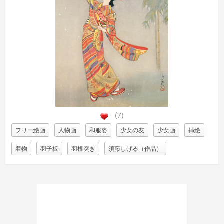
(7)
フリー絵画
人物画
和服姿
少女の友
少女画
挿絵
着物
羽子板
羽根突き
須藤しげる（作品）