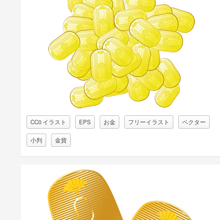
CC0 イラスト
EPS
お金
フリーイラスト
ベクター
小判
金貨