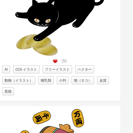
(5)
AI
CC0 イラスト
フリーイラスト
ベクター
動物（イラスト）
哺乳類
小判
猫（ネコ）
金貨
黒猫