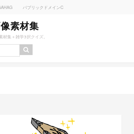
GAHAG
パブリックドメインC
画像素材集
素材集＋雑学3択クイズ。