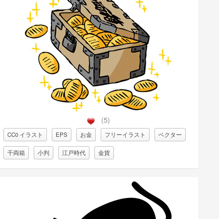
(5)
CC0 イラスト
EPS
お金
フリーイラスト
ベクター
千両箱
小判
江戸時代
金貨