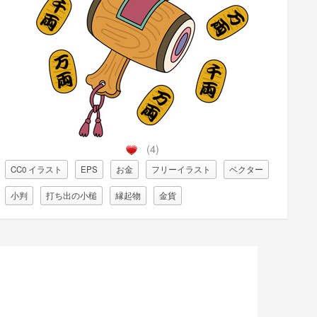
(4)
CC0 イラスト
EPS
お金
フリーイラスト
ベクター
小判
打ち出の小槌
縁起物
金貨