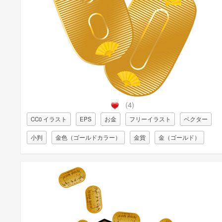
(4)
CC0 イラスト
EPS
お金
フリーイラスト
ベクター
小判
金色（ゴールドカラー）
金貨
金（ゴールド）