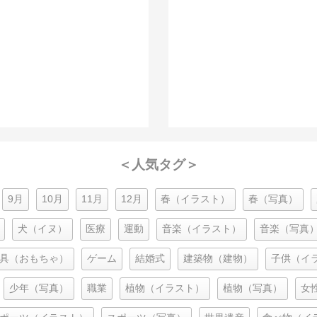
＜人気タグ＞
9月
10月
11月
12月
春（イラスト）
春（写真）
犬（イヌ）
医療
運動
音楽（イラスト）
音楽（写真
具（おもちゃ）
ゲーム
結婚式
建築物（建物）
子供（イ
少年（写真）
職業
植物（イラスト）
植物（写真）
女