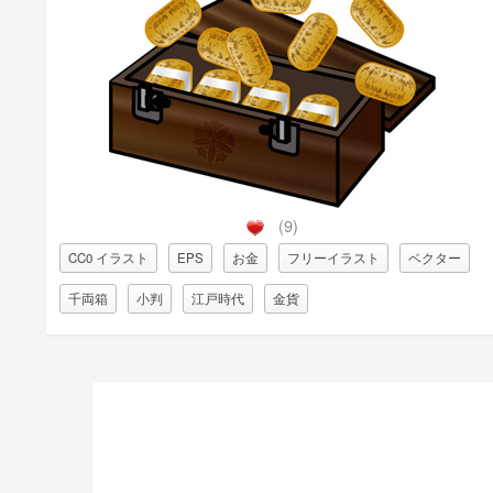
(9)
CC0 イラスト
EPS
お金
フリーイラスト
ベクター
千両箱
小判
江戸時代
金貨