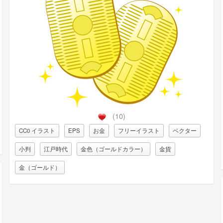
(10)
CC0 イラスト
EPS
お金
フリーイラスト
ベクター
小判
江戸時代
金色（ゴールドカラー）
金貨
金（ゴールド）