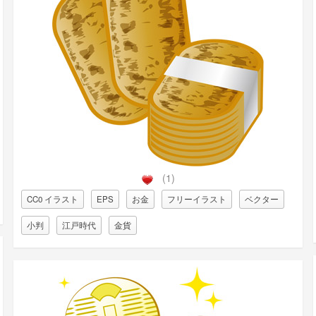
(1)
CC0 イラスト
EPS
お金
フリーイラスト
ベクター
小判
江戸時代
金貨