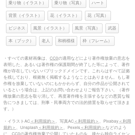
乗り物（イラスト）
乗り物（写真）
ハート
背景（イラスト）
花（イラスト）
花（写真）
ビジネス
風景（イラスト）
風景（写真）
武器
本（ブック）
老人
和柄模様
枠（フレーム）
・すべての素材画像は、
CC0
の適用などにより著作権放棄の意志を
表明した、あるいは著作権の保護期間が終了した等によって、著作
権が存在していないパブリックドメインです。これらはすべて証拠
を残しており、根拠無く掲載するようなことはありません。もし著
作権を放棄していないのにもかかわらず、自分の作品が公開されて
いるという場合は、上記のお問い合わせよりご報告下さい。（著作
権放棄の意志を取り消して、再度著作権を主張するなどの悪質な報
告につきましては、刑事・民事両方での法的措置を取らせて頂きま
す。）
・イラストAC
＜利用規約＞
、写真AC
＜利用規約＞
、Pixabay
＜利用
規約＞
、Unsplash
＜利用規約＞
、Pexels
＜利用規約＞
などのよう
に、CC0の著作権放棄で公開していたものを、後から独自ライセン