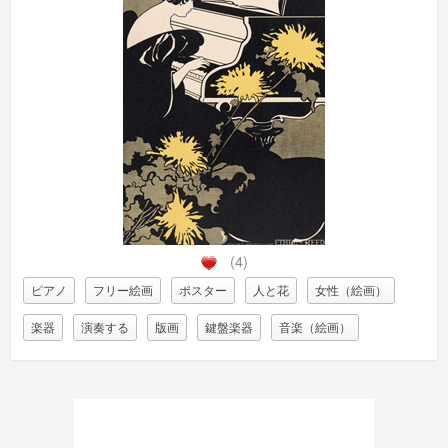
(4)
ピアノ
フリー絵画
ポスター
人と花
女性（絵画）
楽器
演奏する
版画
鍵盤楽器
音楽（絵画）