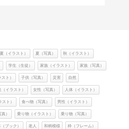
夏（イラスト）
夏（写真）
秋（イラスト）
）
学生（生徒）
家族（イラスト）
家族（写真）
ラスト）
子供（写真）
災害
自然
性（イラスト）
女性（写真）
人体（イラスト）
ラスト）
食べ物（写真）
男性（イラスト）
写真）
乗り物（イラスト）
乗り物（写真）
本（ブック）
老人
和柄模様
枠（フレーム）