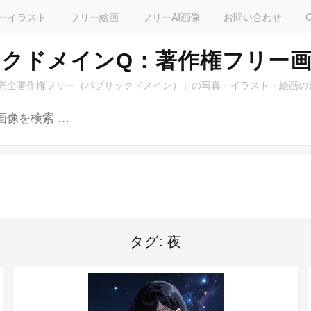
ーイラスト
フリー絵画
フリーAI画像
お問い合わせ
クドメインQ：著作権フリー
完全著作権フリー（パブリックドメイン）」の写真・イラスト・絵画の
タグ:
夜