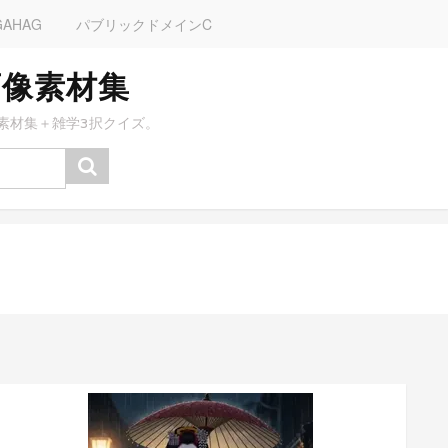
GAHAG
パブリックドメインC
画像素材集
素材集＋雑学3択クイズ。