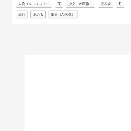
人物（シルエット）
夜
少女（AI画像）
後ろ姿
月
満月
眺める
風景（AI画像）