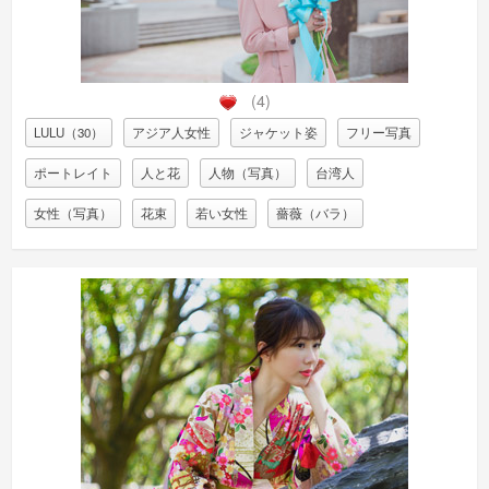
(4)
LULU（30）
アジア人女性
ジャケット姿
フリー写真
ポートレイト
人と花
人物（写真）
台湾人
女性（写真）
花束
若い女性
薔薇（バラ）