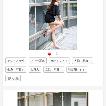
(7)
アジア人女性
フリー写真
ポートレイト
人物（写真）
全身（写真）
台湾人
女性（写真）
張楚珊（31）
若い女性