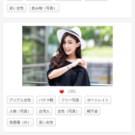
若い女性
飲み物（写真）
(35)
アジア人女性
パナマ帽
フリー写真
ポートレイト
人物（写真）
台湾人
女性（写真）
帽子姿
張楚珊（31）
若い女性