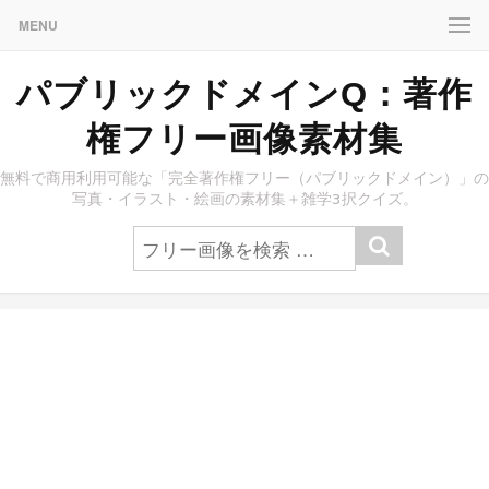
MENU
パブリックドメインQ：著作
権フリー画像素材集
無料で商用利用可能な「完全著作権フリー（パブリックドメイン）」の
写真・イラスト・絵画の素材集＋雑学3択クイズ。