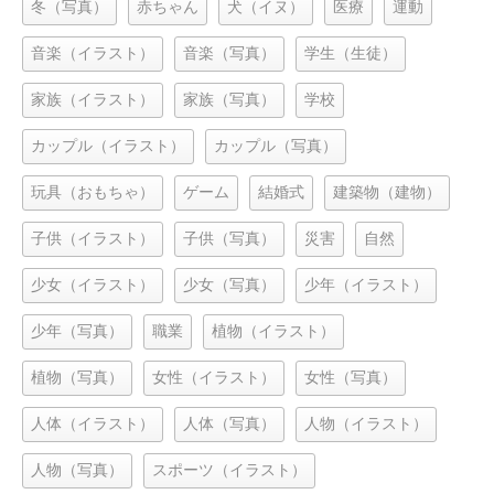
冬（写真）
赤ちゃん
犬（イヌ）
医療
運動
音楽（イラスト）
音楽（写真）
学生（生徒）
家族（イラスト）
家族（写真）
学校
カップル（イラスト）
カップル（写真）
玩具（おもちゃ）
ゲーム
結婚式
建築物（建物）
子供（イラスト）
子供（写真）
災害
自然
少女（イラスト）
少女（写真）
少年（イラスト）
少年（写真）
職業
植物（イラスト）
植物（写真）
女性（イラスト）
女性（写真）
人体（イラスト）
人体（写真）
人物（イラスト）
人物（写真）
スポーツ（イラスト）