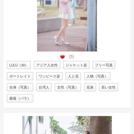
(5)
LULU（30）
アジア人女性
ジャケット姿
フリー写真
ポートレイト
ワンピース姿
人と花
人物（写真）
全身（写真）
台湾人
女性（写真）
花束
若い女性
薔薇（バラ）