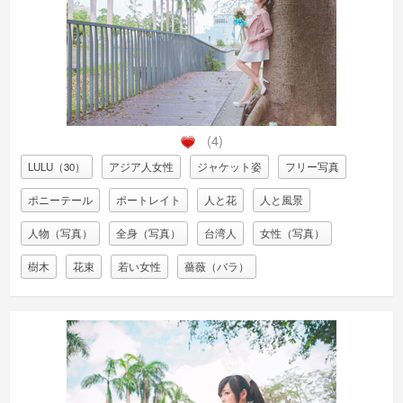
(4)
LULU（30）
アジア人女性
ジャケット姿
フリー写真
ポニーテール
ポートレイト
人と花
人と風景
人物（写真）
全身（写真）
台湾人
女性（写真）
樹木
花束
若い女性
薔薇（バラ）