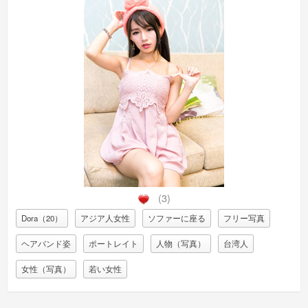
(3)
Dora（20）
アジア人女性
ソファーに座る
フリー写真
ヘアバンド姿
ポートレイト
人物（写真）
台湾人
女性（写真）
若い女性