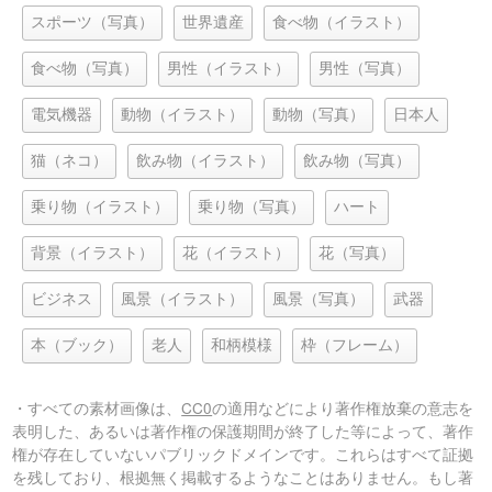
スポーツ（写真）
世界遺産
食べ物（イラスト）
食べ物（写真）
男性（イラスト）
男性（写真）
電気機器
動物（イラスト）
動物（写真）
日本人
猫（ネコ）
飲み物（イラスト）
飲み物（写真）
乗り物（イラスト）
乗り物（写真）
ハート
背景（イラスト）
花（イラスト）
花（写真）
ビジネス
風景（イラスト）
風景（写真）
武器
本（ブック）
老人
和柄模様
枠（フレーム）
・すべての素材画像は、
CC0
の適用などにより著作権放棄の意志を
表明した、あるいは著作権の保護期間が終了した等によって、著作
権が存在していないパブリックドメインです。これらはすべて証拠
を残しており、根拠無く掲載するようなことはありません。もし著