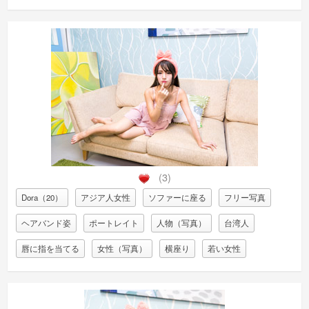
(3)
Dora（20）
アジア人女性
ソファーに座る
フリー写真
ヘアバンド姿
ポートレイト
人物（写真）
台湾人
唇に指を当てる
女性（写真）
横座り
若い女性