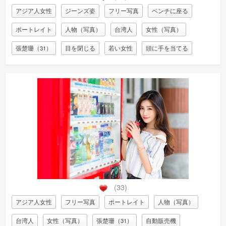
アジア人女性
ジーンズ姿
フリー写真
ベンチに座る
ポートレイト
人物（写真）
台湾人
女性（写真）
張楚珊（31）
目を閉じる
若い女性
頭に手を当てる
(33)
アジア人女性
フリー写真
ポートレイト
人物（写真）
台湾人
女性（写真）
張楚珊（31）
自動販売機