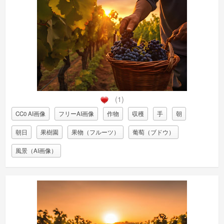
(1)
CC0 AI画像
フリーAI画像
作物
収穫
手
朝
朝日
果樹園
果物（フルーツ）
葡萄（ブドウ）
風景（AI画像）