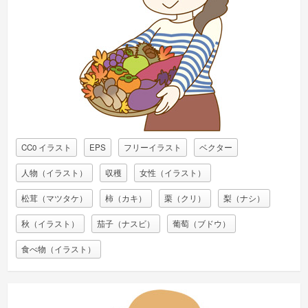
CC0 イラスト
EPS
フリーイラスト
ベクター
人物（イラスト）
収穫
女性（イラスト）
松茸（マツタケ）
柿（カキ）
栗（クリ）
梨（ナシ）
秋（イラスト）
茄子（ナスビ）
葡萄（ブドウ）
食べ物（イラスト）