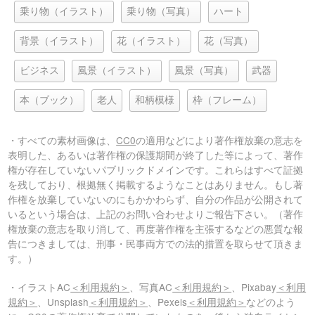
乗り物（イラスト）
乗り物（写真）
ハート
背景（イラスト）
花（イラスト）
花（写真）
ビジネス
風景（イラスト）
風景（写真）
武器
本（ブック）
老人
和柄模様
枠（フレーム）
・すべての素材画像は、
CC0
の適用などにより著作権放棄の意志を
表明した、あるいは著作権の保護期間が終了した等によって、著作
権が存在していないパブリックドメインです。これらはすべて証拠
を残しており、根拠無く掲載するようなことはありません。もし著
作権を放棄していないのにもかかわらず、自分の作品が公開されて
いるという場合は、上記のお問い合わせよりご報告下さい。（著作
権放棄の意志を取り消して、再度著作権を主張するなどの悪質な報
告につきましては、刑事・民事両方での法的措置を取らせて頂きま
す。）
・イラストAC
＜利用規約＞
、写真AC
＜利用規約＞
、Pixabay
＜利用
規約＞
、Unsplash
＜利用規約＞
、Pexels
＜利用規約＞
などのよう