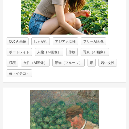
CC0 AI画像
しゃがむ
アジア人女性
フリーAI画像
ポートレイト
人物（AI画像）
作物
写真（AI画像）
収穫
女性（AI画像）
果物（フルーツ）
畑
若い女性
苺（イチゴ）