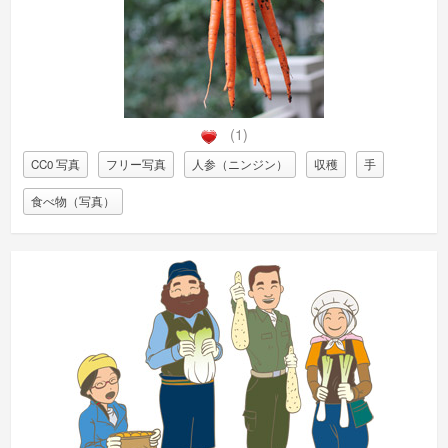
(1)
CC0 写真
フリー写真
人参（ニンジン）
収穫
手
食べ物（写真）