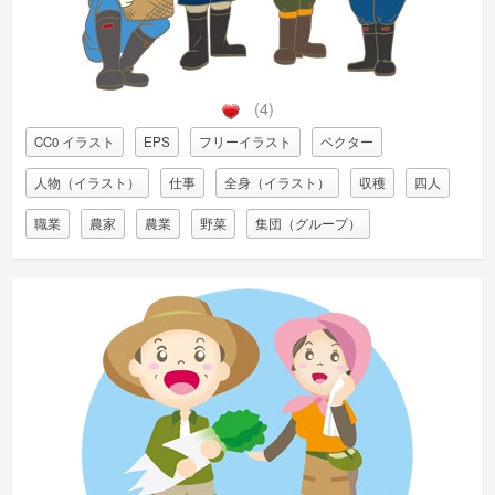
(4)
CC0 イラスト
EPS
フリーイラスト
ベクター
人物（イラスト）
仕事
全身（イラスト）
収穫
四人
職業
農家
農業
野菜
集団（グループ）