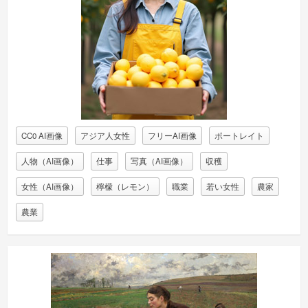
CC0 AI画像
アジア人女性
フリーAI画像
ポートレイト
人物（AI画像）
仕事
写真（AI画像）
収穫
女性（AI画像）
檸檬（レモン）
職業
若い女性
農家
農業