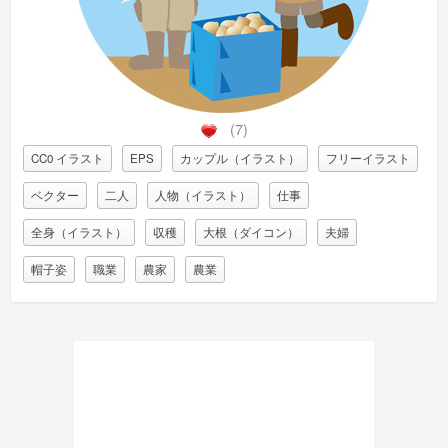
(7)
CC0 イラスト
EPS
カップル（イラスト）
フリーイラスト
ベクター
二人
人物（イラスト）
仕事
全身（イラスト）
収穫
大根（ダイコン）
夫婦
帽子姿
職業
農家
農業