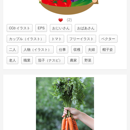
(2)
CC0 イラスト
EPS
おじいさん
おばあさん
カップル（イラスト）
トマト
フリーイラスト
ベクター
二人
人物（イラスト）
仕事
収穫
夫婦
帽子姿
老人
職業
茄子（ナスビ）
農家
野菜