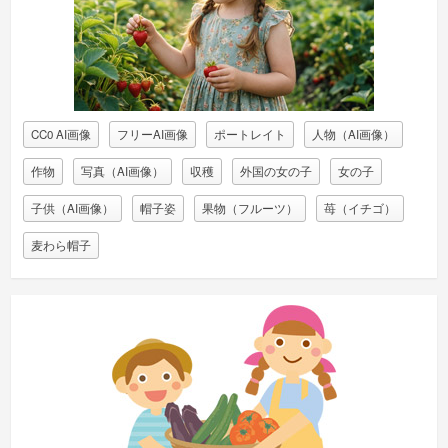
CC0 AI画像
フリーAI画像
ポートレイト
人物（AI画像）
作物
写真（AI画像）
収穫
外国の女の子
女の子
子供（AI画像）
帽子姿
果物（フルーツ）
苺（イチゴ）
麦わら帽子