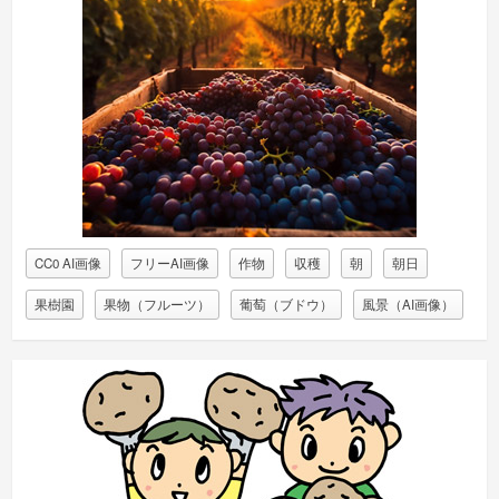
CC0 AI画像
フリーAI画像
作物
収穫
朝
朝日
果樹園
果物（フルーツ）
葡萄（ブドウ）
風景（AI画像）