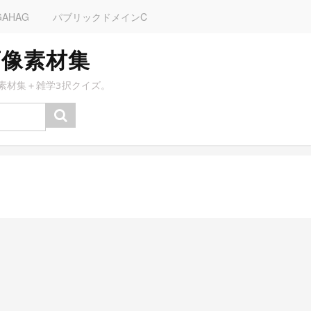
GAHAG
パブリックドメインC
画像素材集
素材集＋雑学3択クイズ。