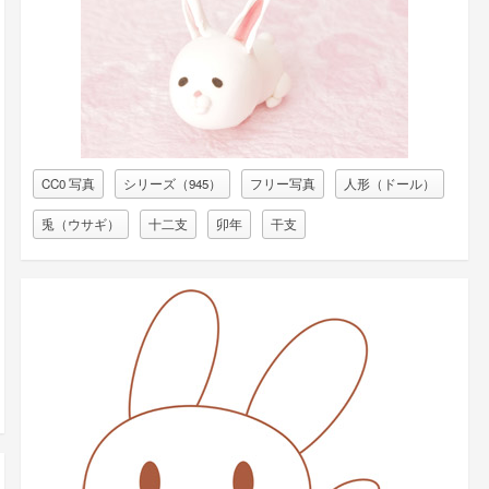
CC0 写真
シリーズ（945）
フリー写真
人形（ドール）
兎（ウサギ）
十二支
卯年
干支