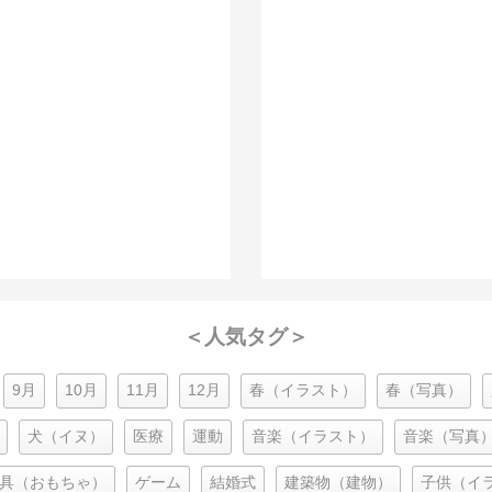
＜人気タグ＞
9月
10月
11月
12月
春（イラスト）
春（写真）
犬（イヌ）
医療
運動
音楽（イラスト）
音楽（写真
具（おもちゃ）
ゲーム
結婚式
建築物（建物）
子供（イ