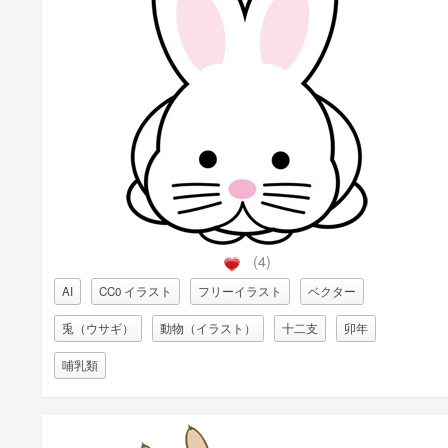
(4)
AI
CC0 イラスト
フリーイラスト
ベクター
兎（ウサギ）
動物（イラスト）
十二支
卯年
哺乳類