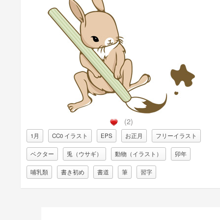
(2)
1月
CC0 イラスト
EPS
お正月
フリーイラスト
ベクター
兎（ウサギ）
動物（イラスト）
卯年
哺乳類
書き初め
書道
筆
習字