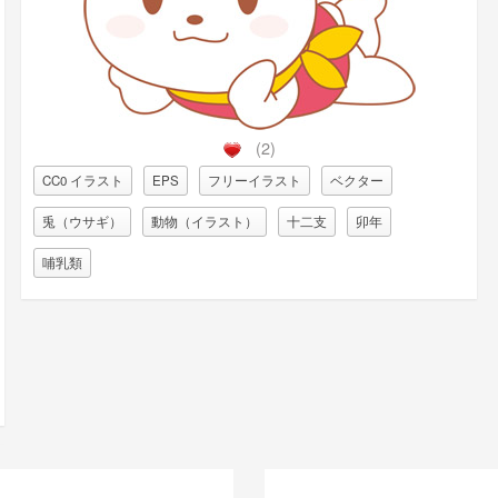
(2)
CC0 イラスト
EPS
フリーイラスト
ベクター
兎（ウサギ）
動物（イラスト）
十二支
卯年
哺乳類