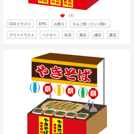
(4)
CC0 イラスト
EPS
お祭り
りんご飴（リンゴ飴）
フリーイラスト
ベクター
出店
屋台
縁日
露店