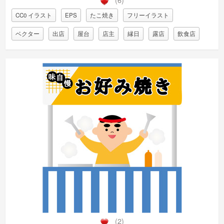
CC0 イラスト
EPS
たこ焼き
フリーイラスト
ベクター
出店
屋台
店主
縁日
露店
飲食店
(2)