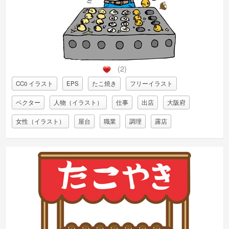
(2)
CC0 イラスト
EPS
たこ焼き
フリーイラスト
ベクター
人物（イラスト）
仕事
出店
大阪府
女性（イラスト）
屋台
職業
調理
露店