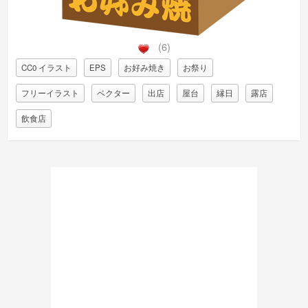
(6)
CC0 イラスト
EPS
お好み焼き
お祭り
フリーイラスト
ベクター
出店
屋台
縁日
露店
飲食店