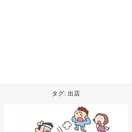
タグ:
出店