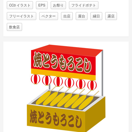
CC0 イラスト
EPS
お祭り
フライドポテト
フリーイラスト
ベクター
出店
屋台
縁日
露店
飲食店