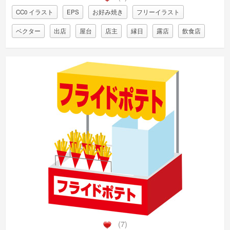
CC0 イラスト
EPS
お好み焼き
フリーイラスト
ベクター
出店
屋台
店主
縁日
露店
飲食店
(7)