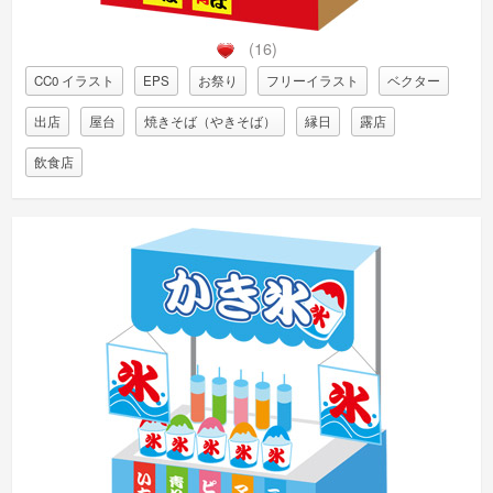
(16)
CC0 イラスト
EPS
お祭り
フリーイラスト
ベクター
出店
屋台
焼きそば（やきそば）
縁日
露店
飲食店