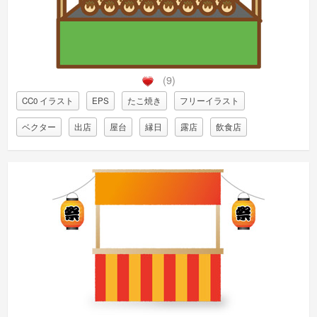
(9)
CC0 イラスト
EPS
たこ焼き
フリーイラスト
ベクター
出店
屋台
縁日
露店
飲食店