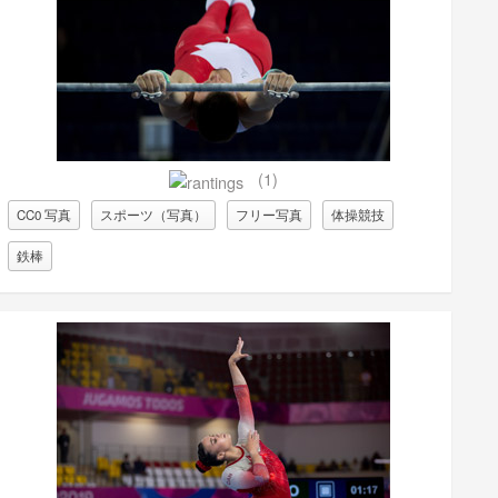
(1)
CC0 写真
スポーツ（写真）
フリー写真
体操競技
鉄棒