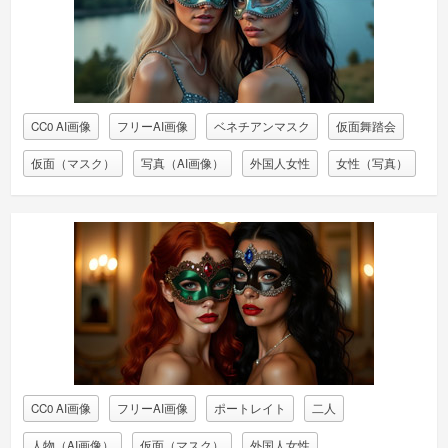
CC0 AI画像
フリーAI画像
ベネチアンマスク
仮面舞踏会
仮面（マスク）
写真（AI画像）
外国人女性
女性（写真）
CC0 AI画像
フリーAI画像
ポートレイト
二人
人物（AI画像）
仮面（マスク）
外国人女性