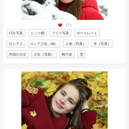
(1)
CC0 写真
ニット帽
フリー写真
ポートレイト
ロシア人
ロシア少女（58）
人物（写真）
冬（写真）
外国の少女
少女（写真）
帽子姿
雪