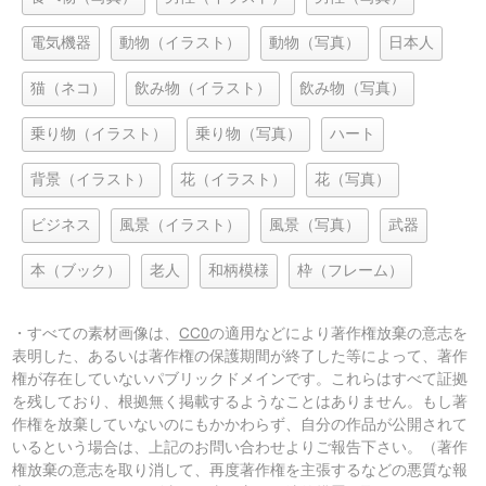
電気機器
動物（イラスト）
動物（写真）
日本人
猫（ネコ）
飲み物（イラスト）
飲み物（写真）
乗り物（イラスト）
乗り物（写真）
ハート
背景（イラスト）
花（イラスト）
花（写真）
ビジネス
風景（イラスト）
風景（写真）
武器
本（ブック）
老人
和柄模様
枠（フレーム）
・すべての素材画像は、
CC0
の適用などにより著作権放棄の意志を
表明した、あるいは著作権の保護期間が終了した等によって、著作
権が存在していないパブリックドメインです。これらはすべて証拠
を残しており、根拠無く掲載するようなことはありません。もし著
作権を放棄していないのにもかかわらず、自分の作品が公開されて
いるという場合は、上記のお問い合わせよりご報告下さい。（著作
権放棄の意志を取り消して、再度著作権を主張するなどの悪質な報