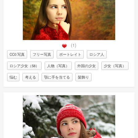
(1)
CC0 写真
フリー写真
ポートレイト
ロシア人
ロシア少女（58）
人物（写真）
外国の少女
少女（写真）
悩む
考える
顎に手を当てる
髪飾り