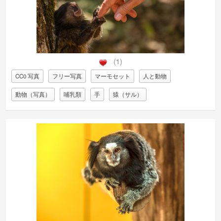
(1)
CC0 写真
フリー写真
マーモセット
人と動物
動物（写真）
哺乳類
手
猿（サル）